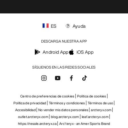
ES
Ayuda
DESCARGA NUESTRA APP
Android App
iOS App
SÍGUENOS EN LAS REDES SOCIALES
Centro de preferencias de cookies
Política de cookies
Política de privacidad
Términos y condiciones
Términos de uso
Accesibilidad
No vender mis datos personales
arcteryx.com
outlet.arcteryx.com
blog.arcteryx.com
leaf.arcteryx.com
https://resale.arcteryx.ca
Arc'teryx - an Amer Sports Brand