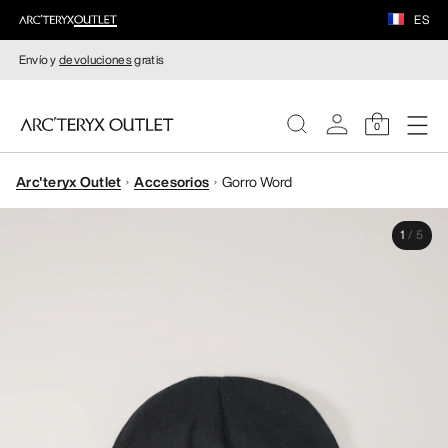
ES
Envío y
devoluciones
gratis
0
Arc'teryx Outlet
Accesorios
Gorro Word
MUJERE
1
/
5
HOMBRE