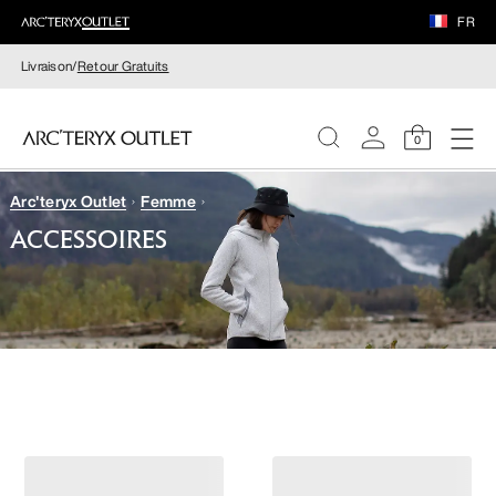
FR
Livraison/
Retour Gratuits
0
Arc'teryx Outlet
Femme
FEMME
ACCESSOIRES
HOMME