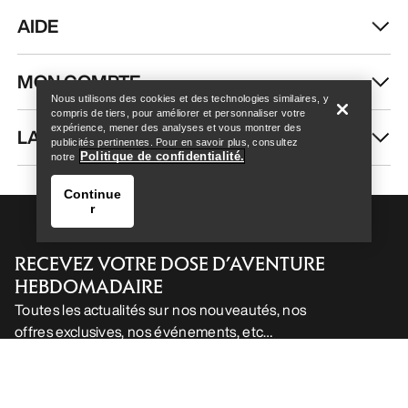
AIDE
Help
MON COMPTE
Nous utilisons des cookies et des technologies similaires, y
compris de tiers, pour améliorer et personnaliser votre
expérience, mener des analyses et vous montrer des
LAVAGE ET RÉPARATION
publicités pertinentes. Pour en savoir plus, consultez
Politique de confidentialité.
notre
Continue
r
RECEVEZ VOTRE DOSE D’AVENTURE
HEBDOMADAIRE
Toutes les actualités sur nos nouveautés, nos
offres exclusives, nos événements, etc…
Help
directement dans votre boîte mail.