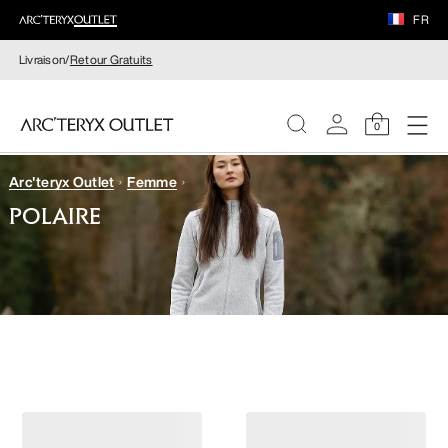
FR
Livraison/
Retour Gratuits
0
Arc'teryx Outlet
Femme
FEMME
POLAIRE
HOMME