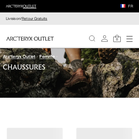
FR
Livraison/
Retour Gratuits
0
Arc'teryx Outlet
Femme
FEMME
CHAUSSURES
HOMME