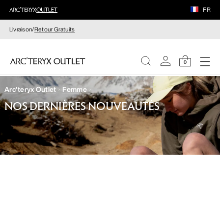
FR
Livraison/
Retour Gratuits
0
Arc'teryx Outlet
Femme
FEMME
NOS DERNIÈRES NOUVEAUTÉS
HOMME