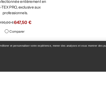
TEX PRO, exclusive aux
professionnels.
647,50 €
925,00 €
Comparer
améliorer et personnaliser votre expérience, mener des analyses et vous montrer des pub
Veste Alpha SV Fe
Veste hardshell pour affronter les
conditions extrêmes en 
630,00 
900,00 €