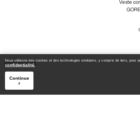
Veste confectionnée entièrement en
GORE-
Nous utilisons des cookies et des technologies similaires, y compris de tiers, pour 
confidentialité.
Continue
r
Veste Alpha Femme
Veste hardshell légère et résistante
pour les ascensions alpines
490,00 €
700,00 €