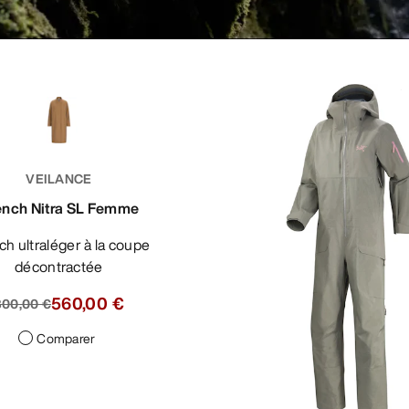
VEILANCE
ench Nitra SL Femme
décontractée
560,00 €
800,00 €
Comparer