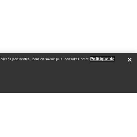
Politique de
licités pertinentes. Pour en savoir plus, consultez notre
mme
montagne
€