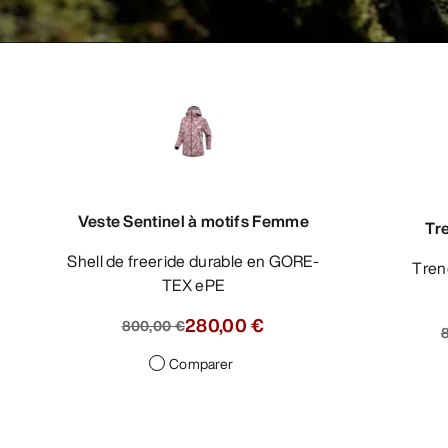
Veste Sentinel à motifs Femme
Tr
Shell de freeride durable en GORE-
Trench ultraléger à la coupe
TEX ePE
280,00 €
800,00 €
Comparer