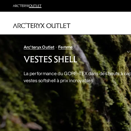
Arc'teryx Outlet
Femme
VESTES SHELL
La performance du GORE-TEX dans des hauts à cap
vestes softshell à prix incroyables