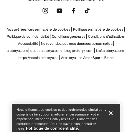
Vos préférences en matière de cookies
Politique en matière de cookies
Politique de confidentialité
Conditions générales
Conditions d’utilisation
Accessibilité
Ne revendez pas mes données personnelles
arcteryx.com
outlet.arcteryx.com
blog.arcteryx.com
leaf.arcteryx.com
https://resale.arcteryx.ca
Arc'teryx - an Amer Sports Brand
Help
Nous utilisons des cookies et des technologies similaires, y
compris de tiers, pour améliorer et personnaliser votre
expérience, mener des analyses et vous montrer des
publicités pertinentes. Pour en savoir plus, consultez
Politique de confidentialité.
notre