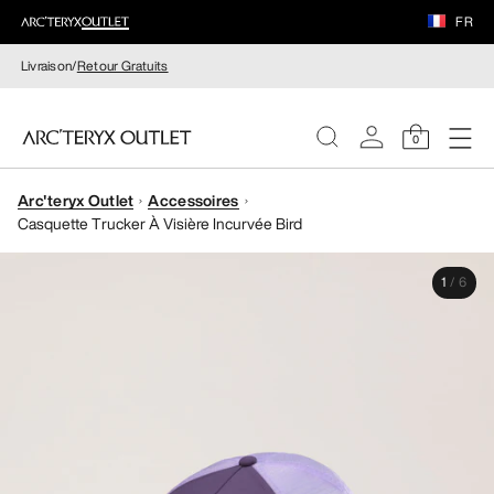
FR
Livraison/
Retour Gratuits
0
Arc'teryx Outlet
Accessoires
FEMME
Casquette Trucker À Visière Incurvée Bird
HOMME
1
/
6