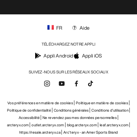
FR
Aide
TÉLÉCHARGEZ NOTRE APPLI
Appli Android
Appli iOS
SUIVEZ-NOUS SUR LES RÉSEAUX SOCIAUX
Vos préférences en matière de cookies
Politique en matière de cookies
Politique de confidentialité
Conditions générales
Conditions d’utilisation
Accessibilité
Ne revendez pas mes données personnelles
arcteryx.com
outlet.arcteryx.com
blog.arcteryx.com
leaf.arcteryx.com
https://resale.arcteryx.ca
Arc'teryx - an Amer Sports Brand