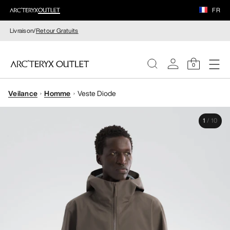
FR
Livraison/
Retour Gratuits
0
Veilance
Homme
Veste Diode
FEMME
1
/
10
HOMME