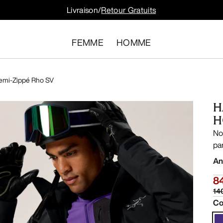
Livraison/
Retour Gratuits
FEMME
HOMME
emi-Zippé Rho SV
H
H
No
pa
An
8
14
Co