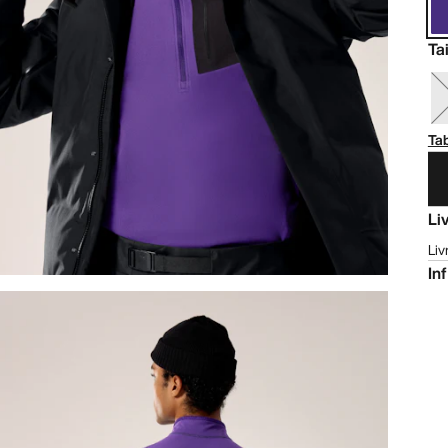
Tai
Tab
Li
Liv
In