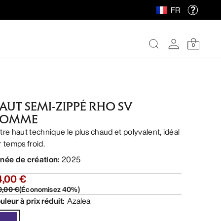
FR
0
AUT SEMI-ZIPPÉ RHO SV
OMME
tre haut technique le plus chaud et polyvalent, idéal
r temps froid.
née de création
:
2025
4,00 €
0,00 €
(
Économisez
40
%)
uleur à prix réduit
:
Azalea