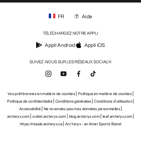
FR
Aide
TÉLÉCHARGEZ NOTRE APPLI
Appli Android
Appli iOS
SUIVEZ-NOUS SUR LES RÉSEAUX SOCIAUX
Vos préférences en matière de cookies
Politique en matière de cookies
Politique de confidentialité
Conditions générales
Conditions d’utilisation
Accessibilité
Ne revendez pas mes données personnelles
arcteryx.com
outlet.arcteryx.com
blog.arcteryx.com
leaf.arcteryx.com
https://resale.arcteryx.ca
Arc'teryx - an Amer Sports Brand