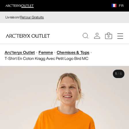
FR
Livraison/
Retour Gratuits
0
Arc'teryx Outlet
Femme
Chemises & Tops
FEMME
T-Shirt En Coton Kragg Avec Petit Logo Bird MC
HOMME
1
/
6