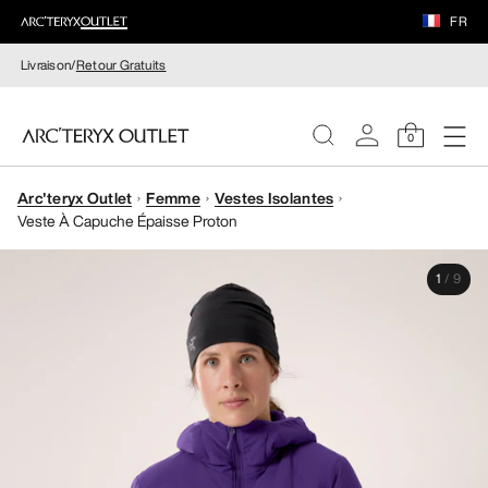
FR
Livraison/
Retour Gratuits
0
Arc'teryx Outlet
Femme
Vestes Isolantes
FEMME
Veste À Capuche Épaisse Proton
HOMME
1
/
9