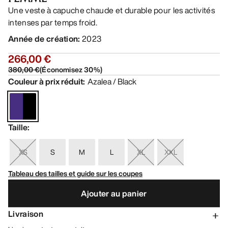
Une veste à capuche chaude et durable pour les activités
intenses par temps froid.
Année de création
:
2023
266,00 €
380,00 €
(
Économisez
30
%)
Couleur à prix réduit
:
Azalea / Black
Taille
:
XS
S
M
L
XL
XXL
Tableau des tailles et guide sur les coupes
Ajouter au panier
Livraison