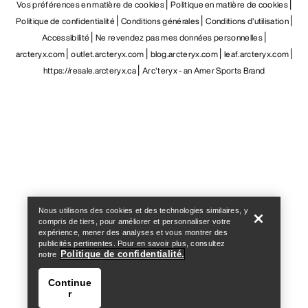
Vos préférences en matière de cookies
Politique en matière de cookies
Politique de confidentialité
Conditions générales
Conditions d’utilisation
Accessibilité
Ne revendez pas mes données personnelles
arcteryx.com
outlet.arcteryx.com
blog.arcteryx.com
leaf.arcteryx.com
https://resale.arcteryx.ca
Arc'teryx - an Amer Sports Brand
Help
Nous utilisons des cookies et des technologies similaires, y
compris de tiers, pour améliorer et personnaliser votre
expérience, mener des analyses et vous montrer des
publicités pertinentes. Pour en savoir plus, consultez
Politique de confidentialité.
notre
Continue
r