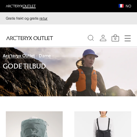
NO
Gratis frakt og gratis
retur
0
Arc'teryx Outlet
Dame
DAMER
GODE TILBUD
HERRER