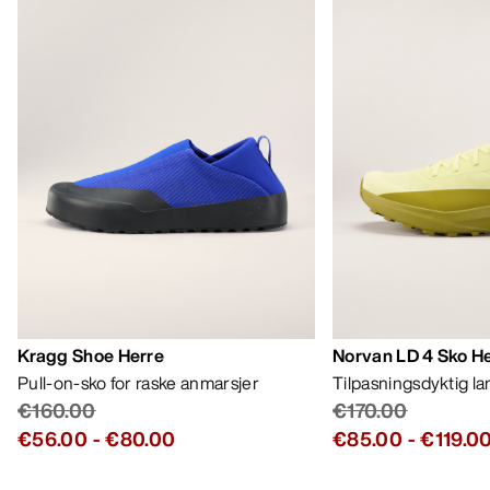
Kragg Shoe Herre
Norvan LD 4 Sko H
Pull-on-sko for raske anmarsjer
Tilpasningsdyktig l
€160.00
€170.00
€56.00
-
€80.00
€85.00
-
€119.0