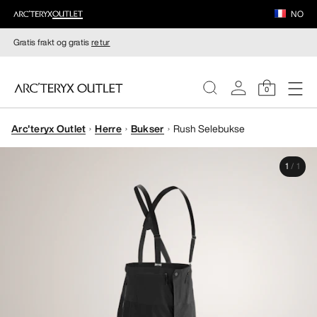
NO
Gratis frakt og gratis
retur
0
Arc'teryx Outlet
Herre
Bukser
Rush Selebukse
DAMER
1
/
1
HERRER