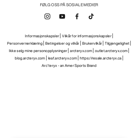
FØLG OSS PÅ SOSIALE MEDIER
Informasjonskapsler
Vilkår for informasjonskapsler
Personvernerklæring
Betingelser og vilkår
Brukervilkår
Tilgjengelighet
Ikke selg mine personopplysninger
arcteryx.com
outlet.arcteryx.com
blog.arcteryx.com
leaf.arcteryx.com
https://resale.arcteryx.ca
Arc'teryx - an Amer Sports Brand
Help