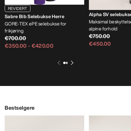
REVIDERT
Alpha SV selebuks
Sabre Bib Selebukse Herre
Maksimal beskyttel
GORE-TEX ePE selebukse for
alpine forhold
frikjøring
€750.00
€700.00
€450.00
€350.00
-
€420.00
Bestselgere