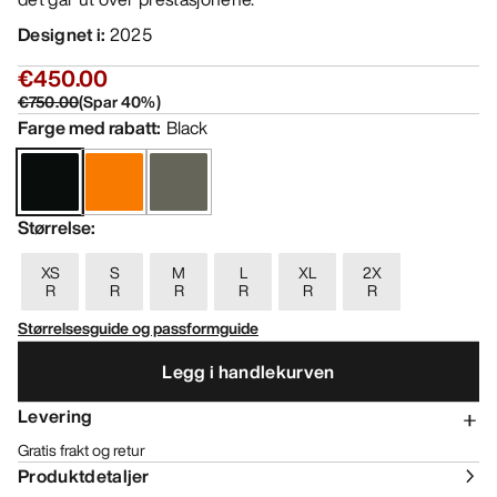
Designet i
:
2025
€450.00
€750.00
(
Spar
40
%)
Farge med rabatt
:
Black
Størrelse
:
XS
S
M
L
XL
2X
R
R
R
R
R
R
Størrelsesguide og passformguide
Legg i handlekurven
Levering
Gratis frakt og retur
Produktdetaljer