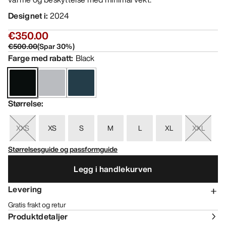
Designet i
:
2024
€350.00
€500.00
(
Spar
30
%)
Farge med rabatt
:
Black
Størrelse
:
XXS
XS
S
M
L
XL
XXL
Størrelsesguide og passformguide
Legg i handlekurven
Levering
Gratis frakt og retur
Produktdetaljer