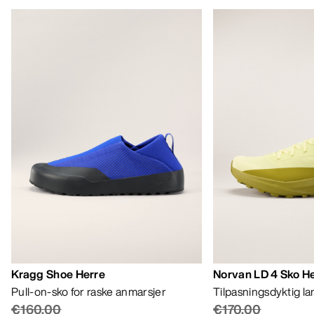
Kragg Shoe Herre
Norvan LD 4 Sko H
Pull-on-sko for raske anmarsjer
Tilpasningsdyktig l
€160.00
€170.00