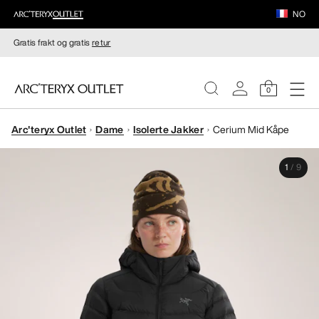
NO
Gratis frakt og gratis
retur
0
Arc'teryx Outlet
Dame
Isolerte Jakker
Cerium Mid Kåpe
DAMER
1
/
9
HERRER