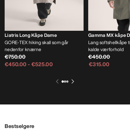
Liatris Long Kåpe Dame
Gamma MX kåpe 
GORE-TEX hiking skall som går
Lang softshellkåpe t
nedenfor knærne
kalde værforhold
€750.00
€450.00
€450.00
-
€525.00
€315.00
Bestselgere