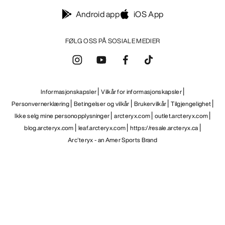
Android app
iOS App
FØLG OSS PÅ SOSIALE MEDIER
Informasjonskapsler
Vilkår for informasjonskapsler
Personvernerklæring
Betingelser og vilkår
Brukervilkår
Tilgjengelighet
Ikke selg mine personopplysninger
arcteryx.com
outlet.arcteryx.com
blog.arcteryx.com
leaf.arcteryx.com
https://resale.arcteryx.ca
Arc'teryx - an Amer Sports Brand