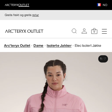
NO
Gratis frakt og gratis
retur
0
Arc'teryx Outlet
Dame
Isolerte Jakker
Elec Isolert Jakke
DAMER
1
/
7
HERRER