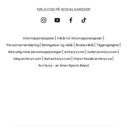
FØLG OSS PÅ SOSIALE MEDIER
Informasjonskapsler
Vilkår for informasjonskapsler
Personvernerklæring
Betingelser og vilkår
Brukervilkår
Tilgjengelighet
Ikke selg mine personopplysninger
arcteryx.com
outlet.arcteryx.com
blog.arcteryx.com
leaf.arcteryx.com
https://resale.arcteryx.ca
Arc'teryx - an Amer Sports Brand
Help