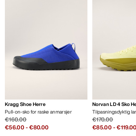
Kragg Shoe Herre
Norvan LD 4 Sko H
Pull-on-sko for raske anmarsjer
Tilpasningsdyktig l
€160.00
€170.00
€56.00
-
€80.00
€85.00
-
€119.0