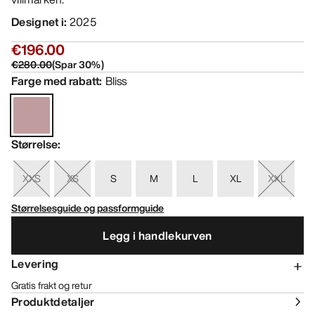
Designet i
:
2025
€196.00
€280.00
(
Spar
30
%)
Farge med rabatt
:
Bliss
Størrelse
:
XXS
XS
S
M
L
XL
XXL
Størrelsesguide og passformguide
Legg i handlekurven
Levering
Gratis frakt og retur
Produktdetaljer