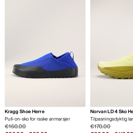
Kragg Shoe Herre
Norvan LD 4 Sko H
Pull-on-sko for raske anmarsjer
Tilpasningsdyktig l
€160.00
€170.00