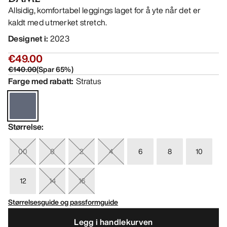
Allsidig, komfortabel leggings laget for å yte når det er
kaldt med utmerket stretch.
Designet i
:
2023
€49.00
€140.00
(
Spar
65
%)
Farge med rabatt
:
Stratus
Størrelse
:
00
0
2
4
6
8
10
12
14
16
Størrelsesguide og passformguide
Legg i handlekurven