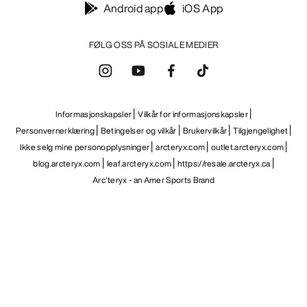
Android app
iOS App
FØLG OSS PÅ SOSIALE MEDIER
Informasjonskapsler
Vilkår for informasjonskapsler
Personvernerklæring
Betingelser og vilkår
Brukervilkår
Tilgjengelighet
Ikke selg mine personopplysninger
arcteryx.com
outlet.arcteryx.com
blog.arcteryx.com
leaf.arcteryx.com
https://resale.arcteryx.ca
Arc'teryx - an Amer Sports Brand