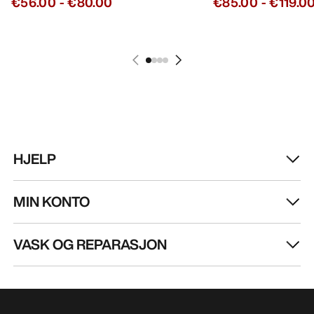
€56.00
-
€80.00
€85.00
-
€119.0
HJELP
MIN KONTO
VASK OG REPARASJON