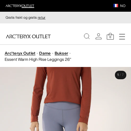
NO
Gratis frakt og gratis
retur
0
Arc'teryx Outlet
Dame
Bukser
DAMER
Essent Warm High Rise Leggings 26"
HERRER
1
/
7