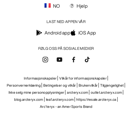
NO
Hjelp
LAST NED APPEN VÅR
Android app
iOS App
FØLG OSS PÅ SOSIALE MEDIER
Informasjonskapsler
Vilkår for informasjonskapsler
Personvernerklæring
Betingelser og vilkår
Brukervilkår
Tilgjengelighet
Ikke selg mine personopplysninger
arcteryx.com
outlet.arcteryx.com
blog.arcteryx.com
leaf.arcteryx.com
https://resale.arcteryx.ca
Arc'teryx - an Amer Sports Brand