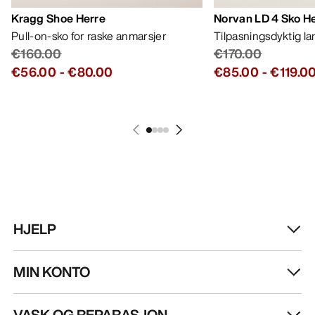
Kragg Shoe Herre
Norvan LD 4 Sko H
Pull-on-sko for raske anmarsjer
Tilpasningsdyktig l
€160.00
€170.00
€56.00
-
€80.00
€85.00
-
€119.0
HJELP
MIN KONTO
VASK OG REPARASJON