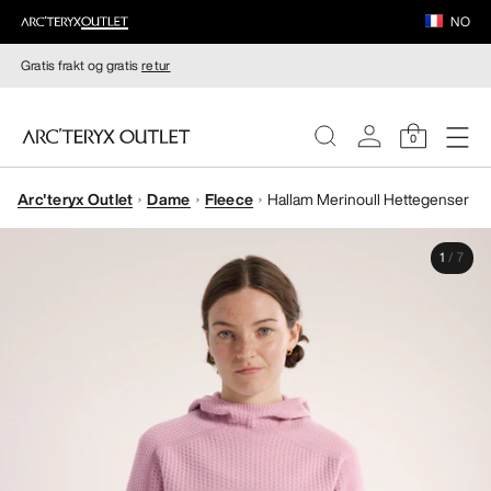
NO
Gratis frakt og gratis
retur
0
Arc'teryx Outlet
Dame
Fleece
Hallam Merinoull Hettegenser
DAMER
1
/
7
HERRER