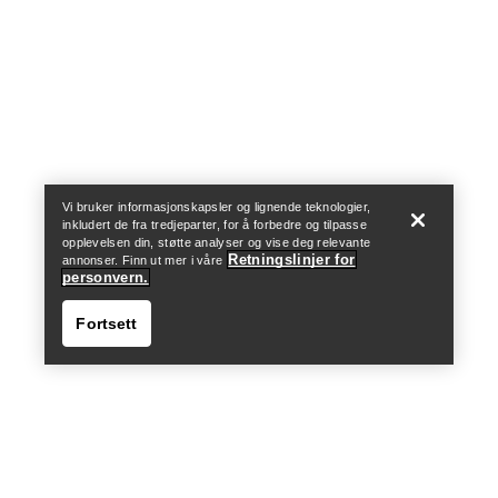
Help
Vi bruker informasjonskapsler og lignende teknologier,
inkludert de fra tredjeparter, for å forbedre og tilpasse
opplevelsen din, støtte analyser og vise deg relevante
Retningslinjer for
annonser. Finn ut mer i våre
personvern.
Fortsett
Help