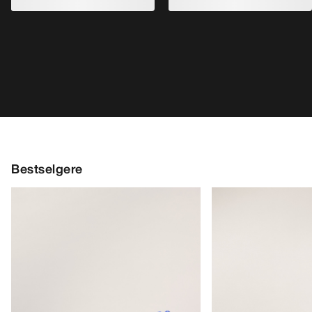
Kragg Shoe Herre
Norvan LD 4 Sko H
Pull-on-sko for raske anmarsjer
Tilpasningsdyktig l
€160.00
€170.00
€56.00
-
€80.00
€85.00
-
€119.0
HJELP