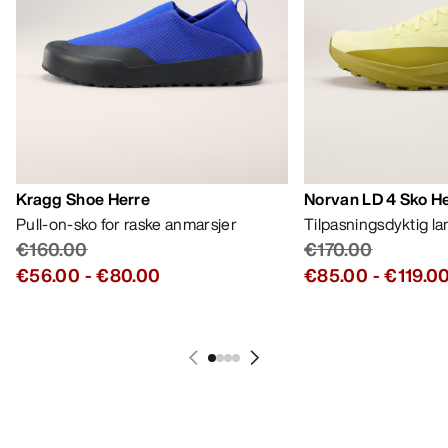
MIN KONTO
VASK OG REPARASJON
FÅ DIN UKELIGE DOSE AV EVENTYR
Bli oppdatert på produktslipp, eksklusive tilbud,
eventer og mer – rett til innboksen din.