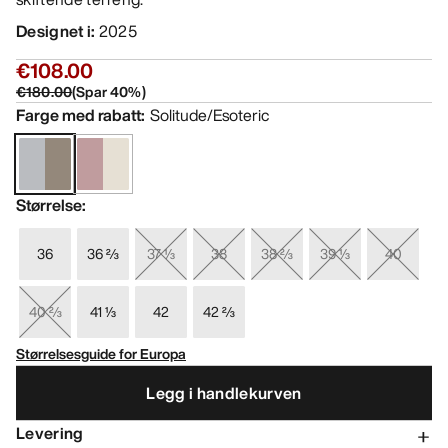
Designet i
:
2025
€108.00
€180.00
(
Spar
40
%)
Farge med rabatt
:
Solitude/Esoteric
Størrelse
:
36
36 ⅔
37 ⅓
38
38 ⅔
39 ⅓
40
40 ⅔
41 ⅓
42
42 ⅔
Størrelsesguide for Europa
Legg i handlekurven
Levering