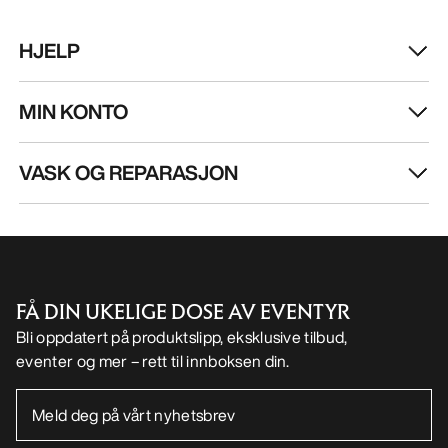
NO
Hjelp
LAST NED APPEN VÅR
Android app
iOS App
FØLG OSS PÅ SOSIALE MEDIER
Informasjonskapsler
Vilkår for informasjonskapsler
Personvernerklæring
Betingelser og vilkår
Brukervilkår
Tilgjengelighet
Ikke selg mine personopplysninger
arcteryx.com
outlet.arcteryx.com
blog.arcteryx.com
leaf.arcteryx.com
https://resale.arcteryx.ca