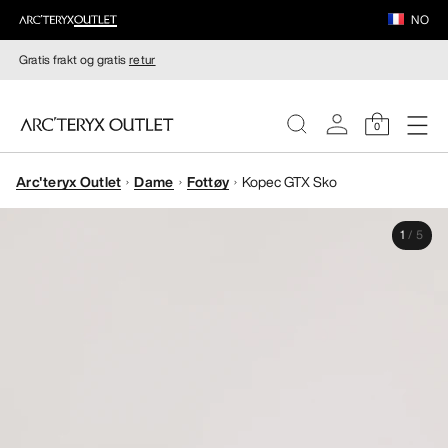
NO
Gratis frakt og gratis
retur
0
Arc'teryx Outlet
Dame
Fottøy
Kopec GTX Sko
DAMER
1
/
5
HERRER