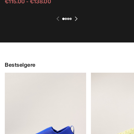
€115.00
-
€138.00
Bestselgere