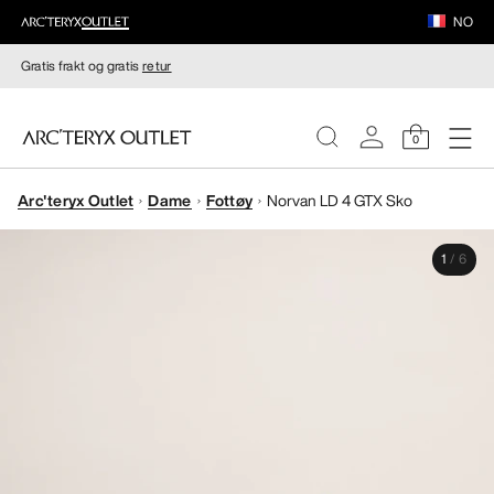
NO
Gratis frakt og gratis
retur
0
Arc'teryx Outlet
Dame
Fottøy
Norvan LD 4 GTX Sko
DAMER
1
/
6
HERRER