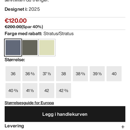
Designet i
:
2025
€120.00
€200.00
(
Spar
40
%)
Farge med rabatt
:
Stratus/Stratus
Størrelse
:
36
36 ⅔
37 ⅓
38
38 ⅔
39 ⅓
40
40 ⅔
41 ⅓
42
42 ⅔
Størrelsesguide for Europa
Legg i handlekurven
Levering