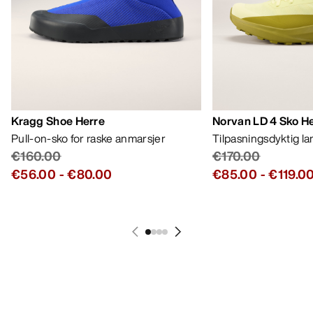
Kragg Shoe Herre
Norvan LD 4 Sko H
Pull-on-sko for raske anmarsjer
Tilpasningsdyktig l
€160.00
€170.00
€56.00
-
€80.00
€85.00
-
€119.0