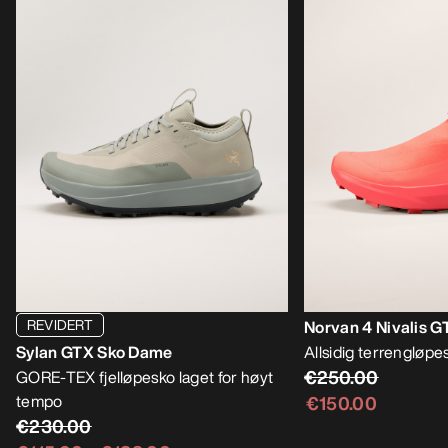
REVIDERT
Norvan 4 Nivalis 
Sylan GTX Sko Dame
Allsidig terrengløpes
€250.00
GORE-TEX fjelløpesko laget for høyt
tempo
€150.00
€230.00