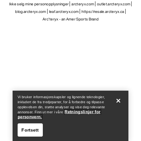
Ikke selg mine personopplysninger
arcteryx.com
outlet.arcteryx.com
blog.arcteryx.com
leaf.arcteryx.com
https://resale.arcteryx.ca
Arc'teryx - an Amer Sports Brand
Help
Vi bruker informasjonskapsler og lignende teknologier,
inkludert de fra tredjeparter, for å forbedre og tilpasse
opplevelsen din, støtte analyser og vise deg relevante
Retningslinjer for
annonser. Finn ut mer i våre
personvern.
Fortsett