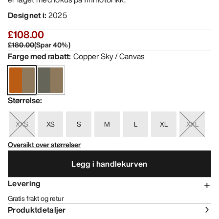
Designet i
:
2025
£108.00
£180.00
(
Spar
40
%)
Farge med rabatt
:
Copper Sky / Canvas
Størrelse
:
XXS
XS
S
M
L
XL
XXL
Oversikt over størrelser
Legg i handlekurven
Levering
Gratis frakt og retur
Produktdetaljer