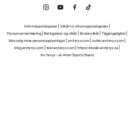
Informasjonskapsler
Vilkår for informasjonskapsler
Personvernerklæring
Betingelser og vilkår
Brukervilkår
Tilgjengelighet
Ikke selg mine personopplysninger
arcteryx.com
outlet.arcteryx.com
blog.arcteryx.com
leaf.arcteryx.com
https://resale.arcteryx.ca
Arc'teryx - an Amer Sports Brand