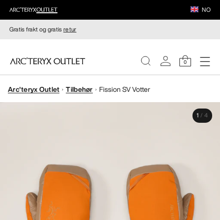
NO
Gratis frakt og gratis
retur
0
Arc'teryx Outlet
Tilbehør
Fission SV Votter
DAMER
1
/
4
HERRER