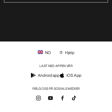
NO
Hjelp
LAST NED APPEN VÅR
Android app
iOS App
FØLG OSS PÅ SOSIALE MEDIER
Informasjonskapsler
Vilkår for informasjonskapsler
Personvernerklæring
Betingelser og vilkår
Brukervilkår
Tilgjengelighet
Ikke selg mine personopplysninger
arcteryx.com
outlet.arcteryx.com
blog.arcteryx.com
leaf.arcteryx.com
https://resale.arcteryx.ca
Arc'teryx - an Amer Sports Brand