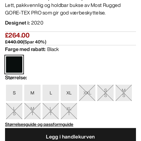
Lett, pakkvennlig og holdbar bukse av Most Rugged
GORE-TEX PRO som gir god værbeskyttelse.
Designet i
:
2020
£264.00
£440.00
(
Spar
40
%)
Farge med rabatt
:
Black
Størrelse
:
S
M
S
M
L
XL
XXL
S
S
L
M
L
XL
S
T
T
T
Størrelsesguide og passformguide
Legg i handlekurven