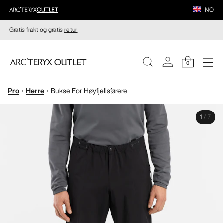
NO
Gratis frakt og gratis
retur
0
Pro
Herre
Bukse For Høyfjellsførere
DAMER
1
/
7
HERRER