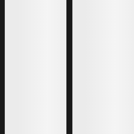
EKSKLUSIVT FOR PRO-MEDLEM...
Fissile Isolert Buks
Ski Guide Bukse Herre
Varm, vanntett bukse
£650.00
GORE-TEX PRO bukse for skiguiding
og skipatrulje
£325.00
£675.00
£405.00