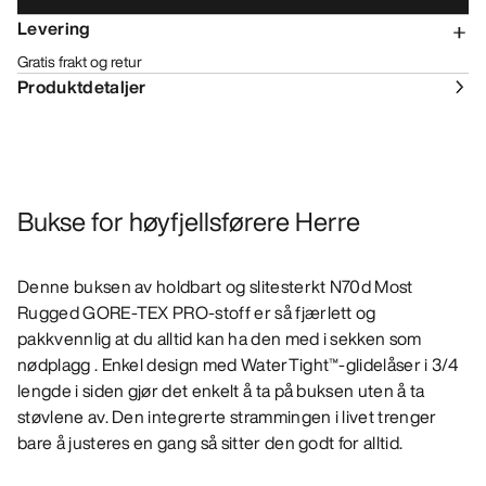
Levering
Gratis frakt og retur
Produktdetaljer
Bukse for høyfjellsførere Herre
Denne buksen av holdbart og slitesterkt N70d Most
Rugged GORE-TEX PRO-stoff er så fjærlett og
pakkvennlig at du alltid kan ha den med i sekken som
nødplagg . Enkel design med WaterTight™-glidelåser i 3/4
lengde i siden gjør det enkelt å ta på buksen uten å ta
støvlene av. Den integrerte strammingen i livet trenger
bare å justeres en gang så sitter den godt for alltid.