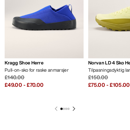
Kragg Shoe Herre
Norvan LD 4 Sko H
Pull-on-sko for raske anmarsjer
Tilpasningsdyktig l
£140.00
£150.00
£49.00
-
£70.00
£75.00
-
£105.00
HJELP
MIN KONTO
VASK OG REPARASJON