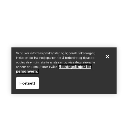
Help
Vi bruker informasjonskapsler og lignende teknologier,
inkludert de fra tredjeparter, for å forbedre og tilpasse
opplevelsen din, støtte analyser og vise deg relevante
Retningslinjer for
annonser. Finn ut mer i våre
personvern.
Fortsett
Help