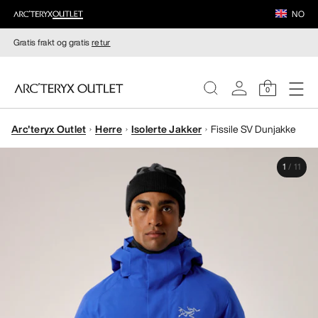
NO
Gratis frakt og gratis
retur
0
Arc'teryx Outlet
Herre
Isolerte Jakker
Fissile SV Dunjakke
DAMER
1
/
11
HERRER