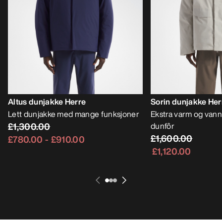
Altus dunjakke Herre
Sorin dunjakke Her
Lett dunjakke med mange funksjoner
Ekstra varm og vann
£1,300.00
dunfôr
£1,600.00
£780.00
-
£910.00
£1,120.00