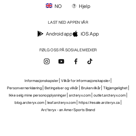
NO
Hjelp
LAST NED APPEN VÅR
Android app
iOS App
FØLG OSS PÅ SOSIALE MEDIER
Informasjonskapsler
Vilkår for informasjonskapsler
Personvernerklæring
Betingelser og vilkår
Brukervilkår
Tilgjengelighet
Ikke selg mine personopplysninger
arcteryx.com
outlet.arcteryx.com
blog.arcteryx.com
leaf.arcteryx.com
https://resale.arcteryx.ca
Arc'teryx - an Amer Sports Brand