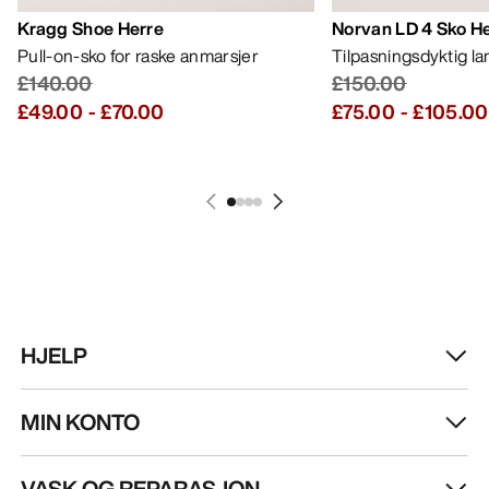
Kragg Shoe Herre
Norvan LD 4 Sko H
Pull-on-sko for raske anmarsjer
Tilpasningsdyktig l
£140.00
£150.00
£49.00
-
£70.00
£75.00
-
£105.00
HJELP
MIN KONTO
VASK OG REPARASJON