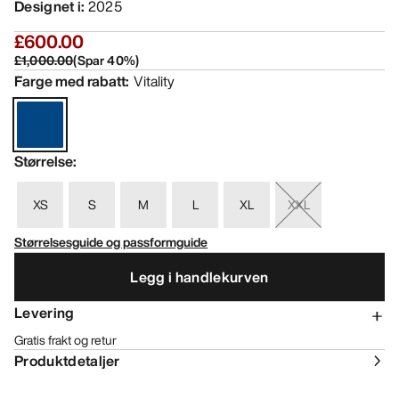
Designet i
:
2025
£600.00
£1,000.00
(
Spar
40
%)
Farge med rabatt
:
Vitality
Størrelse
:
XS
S
M
L
XL
XXL
Størrelsesguide og passformguide
Legg i handlekurven
Levering
Gratis frakt og retur
Produktdetaljer