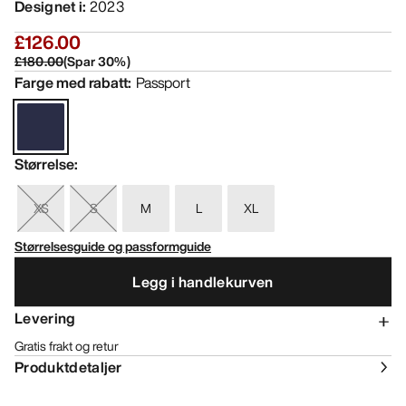
Designet i
:
2023
£126.00
£180.00
(
Spar
30
%)
Farge med rabatt
:
Passport
Størrelse
:
XS
S
M
L
XL
Størrelsesguide og passformguide
Legg i handlekurven
Levering
Gratis frakt og retur
Produktdetaljer