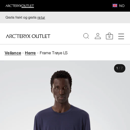
NO
Gratis frakt og gratis
retur
0
Veilance
Herre
Frame Trøye LS
DAMER
1
/
7
HERRER