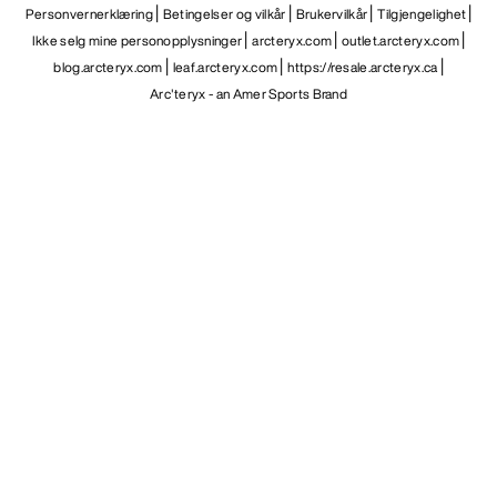
Personvernerklæring
Betingelser og vilkår
Brukervilkår
Tilgjengelighet
Ikke selg mine personopplysninger
arcteryx.com
outlet.arcteryx.com
blog.arcteryx.com
leaf.arcteryx.com
https://resale.arcteryx.ca
Arc'teryx - an Amer Sports Brand