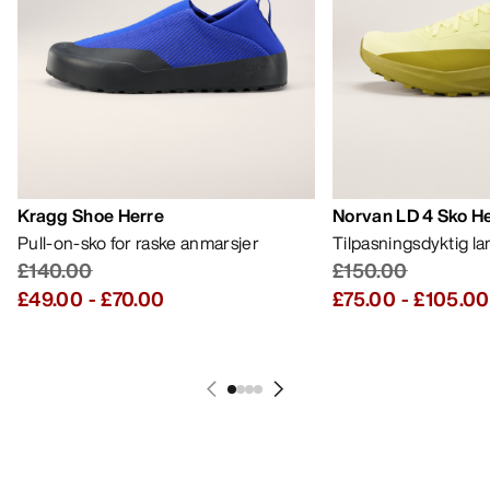
Kragg Shoe Herre
Norvan LD 4 Sko H
Pull-on-sko for raske anmarsjer
Tilpasningsdyktig l
£140.00
£150.00
£49.00
-
£70.00
£75.00
-
£105.00