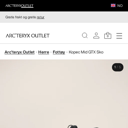
NO
Gratis frakt og gratis
retur
0
Arc'teryx Outlet
Herre
Fottøy
Kopec Mid GTX Sko
DAMER
1
/
5
HERRER