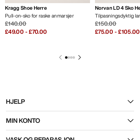
Kragg Shoe Herre
Norvan LD 4 Sko H
Pull-on-sko for raske anmarsjer
Tilpasningsdyktig l
£140.00
£150.00
£49.00
-
£70.00
£75.00
-
£105.00
HJELP
MIN KONTO
VASK OG REPARASJON