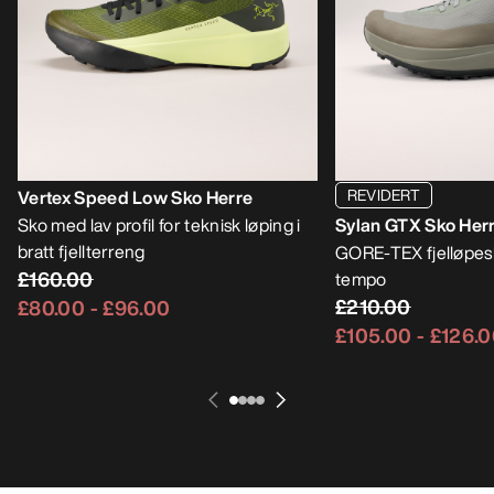
REVIDERT
Vertex Speed Low Sko Herre
Sko med lav profil for teknisk løping i
Sylan GTX Sko Her
bratt fjellterreng
GORE-TEX fjelløpesk
£160.00
tempo
£210.00
£80.00
-
£96.00
£105.00
-
£126.