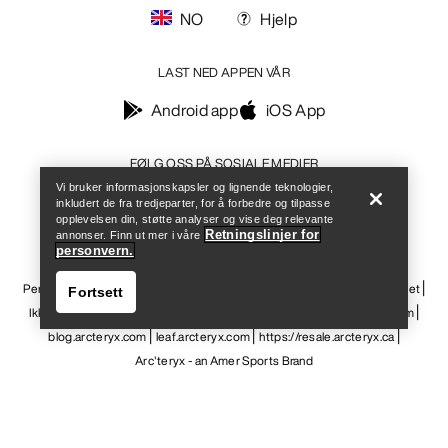
NO
Hjelp
LAST NED APPEN VÅR
Android app
iOS App
Help
FØLG OSS PÅ SOSIALE MEDIER
Vi bruker informasjonskapsler og lignende teknologier,
inkludert de fra tredjeparter, for å forbedre og tilpasse
opplevelsen din, støtte analyser og vise deg relevante
Retningslinjer for
annonser. Finn ut mer i våre
personvern.
Informasjonskapsler
Vilkår for informasjonskapsler
Personvernerklæring
Betingelser og vilkår
Brukervilkår
Tilgjengelighet
Fortsett
Ikke selg mine personopplysninger
arcteryx.com
outlet.arcteryx.com
blog.arcteryx.com
leaf.arcteryx.com
https://resale.arcteryx.ca
Arc'teryx - an Amer Sports Brand
Help