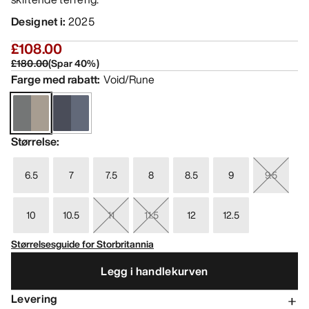
Designet i
:
2025
£108.00
£180.00
(
Spar
40
%)
Farge med rabatt
:
Void/Rune
Størrelse
:
6.5
7
7.5
8
8.5
9
9.5
10
10.5
11
11.5
12
12.5
Størrelsesguide for Storbritannia
Legg i handlekurven
Levering