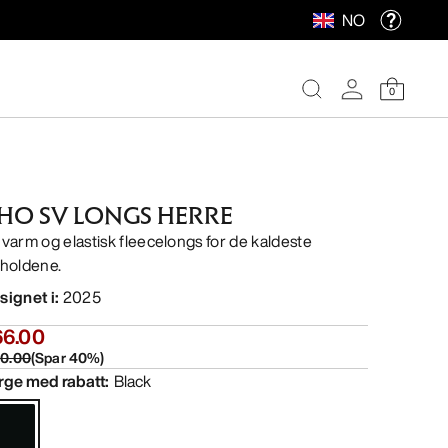
NO
0
HO SV LONGS HERRE
 varm og elastisk fleecelongs for de kaldeste
rholdene.
signet i
:
2025
66.00
10.00
(
Spar
40
%)
rge med rabatt
:
Black