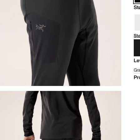
St
St
Le
Gra
Pr