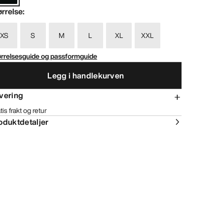
ørrelse
:
XS
S
M
L
XL
XXL
ørrelsesguide og passformguide
Legg i handlekurven
vering
tis frakt og retur
oduktdetaljer