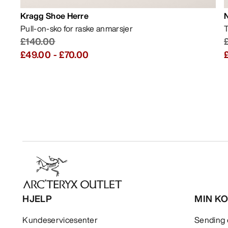
Kragg Shoe Herre
Pull-on-sko for raske anmarsjer
T
£140.00
£49.00
-
£70.00
HJELP
MIN K
Kundeservicesenter
Sending 