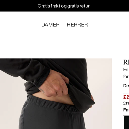
Gratis frakt og gratis
retur
DAMER
HERRER
R
En
fo
De
£
£1
Fa