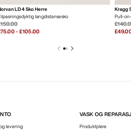
Norvan LD 4 Sko Herre
Kragg 
ilpasningsdyktig langdistansesko
Pull-on
£150.00
£140.
£75.00
-
£105.00
£49.0
ONTO
VASK OG REPARA
og levering
Produktpleie