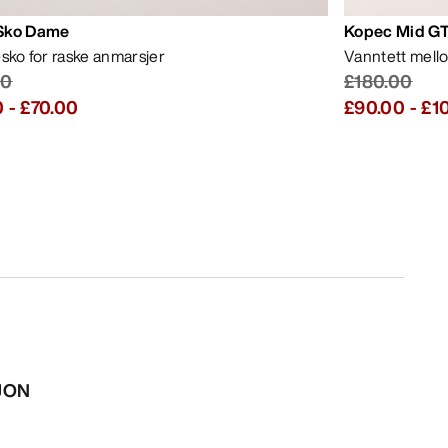
Sko Dame
Kopec Mid GT
-sko for raske anmarsjer
Vanntett mell
00
£180.00
0
-
£70.00
£90.00
-
£1
SJON