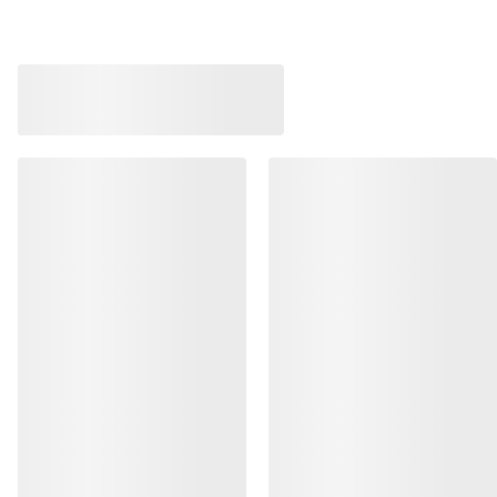
Norvan LD 4 Sko H
Tilpasningsdyktig l
£150.00
£75.00
-
£105.00
Kragg Shoe Herre
Pull-on-sko for raske anmarsjer
£140.00