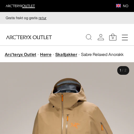
NO
Gratis frakt og gratis
retur
0
Arc'teryx Outlet
Herre
Skalljakker
Sabre Relaxed Anorakk
DAMER
1
/
2
HERRER