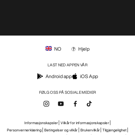
Android app
iOS App
FØLG OSS PÅ SOSIALE MEDIER
Informasjonskapsler
Vilkår for informasjonskapsler
Personvernerklæring
Betingelser og vilkår
Brukervilkår
Tilgjengelighet
Ikke selg mine personopplysninger
arcteryx.com
outlet.arcteryx.com
blog.arcteryx.com
leaf.arcteryx.com
https://resale.arcteryx.ca
Arc'teryx - an Amer Sports Brand