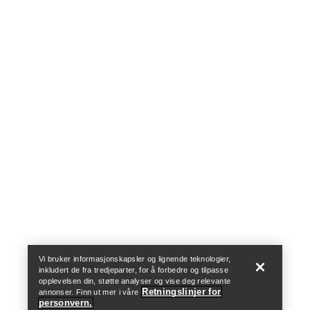
Help
Vi bruker informasjonskapsler og lignende teknologier,
inkludert de fra tredjeparter, for å forbedre og tilpasse
opplevelsen din, støtte analyser og vise deg relevante
Retningslinjer for
annonser. Finn ut mer i våre
personvern.