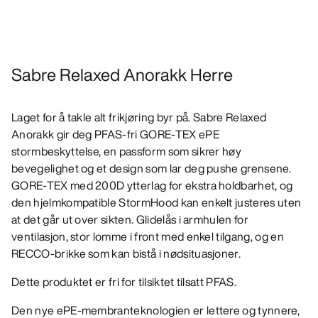
Sabre Relaxed Anorakk Herre
Laget for å takle alt frikjøring byr på. Sabre Relaxed
Anorakk gir deg PFAS-fri GORE-TEX ePE
stormbeskyttelse, en passform som sikrer høy
bevegelighet og et design som lar deg pushe grensene.
GORE-TEX med 200D ytterlag for ekstra holdbarhet, og
den hjelmkompatible StormHood kan enkelt justeres uten
at det går ut over sikten. Glidelås i armhulen for
ventilasjon, stor lomme i front med enkel tilgang, og en
RECCO-brikke som kan bistå i nødsituasjoner.
Dette produktet er fri for tilsiktet tilsatt PFAS.
Den nye ePE-membranteknologien er lettere og tynnere,