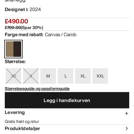
Designet i
:
2024
£490.00
£700.00
(
Spar
30
%)
Farge med rabatt
:
Canvas / Carob
Størrelse
:
XS
S
M
L
XL
XXL
Størrelsesguide og passformguide
Legg i handlekurven
Levering
Gratis frakt og retur
Produktdetaljer