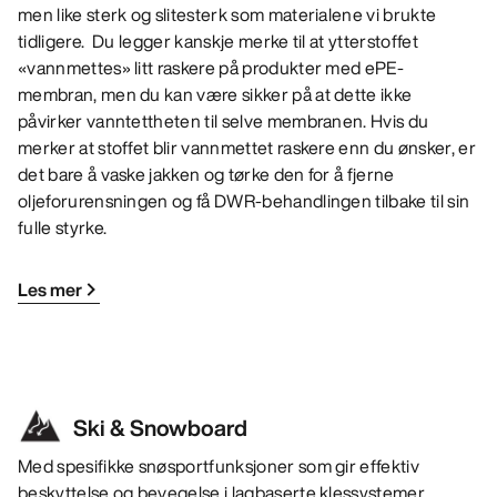
men like sterk og slitesterk som materialene vi brukte
tidligere. Du legger kanskje merke til at ytterstoffet
«vannmettes» litt raskere på produkter med ePE-
membran, men du kan være sikker på at dette ikke
påvirker vanntettheten til selve membranen. Hvis du
merker at stoffet blir vannmettet raskere enn du ønsker, er
det bare å vaske jakken og tørke den for å fjerne
oljeforurensningen og få DWR-behandlingen tilbake til sin
fulle styrke.
Les mer
Ski & Snowboard
Med spesifikke snøsportfunksjoner som gir effektiv
beskyttelse og bevegelse i lagbaserte klessystemer.