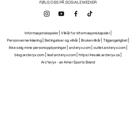
FØLG OSS PÅ SOSIALE MEDIER
Informasjonskapsler
Vilkår for informasjonskapsler
Personvernerklæring
Betingelser og vilkår
Brukervilkår
Tilgjengelighet
Ikke selg mine personopplysninger
arcteryx.com
outlet.arcteryx.com
blog.arcteryx.com
leaf.arcteryx.com
https://resale.arcteryx.ca
Arc'teryx - an Amer Sports Brand