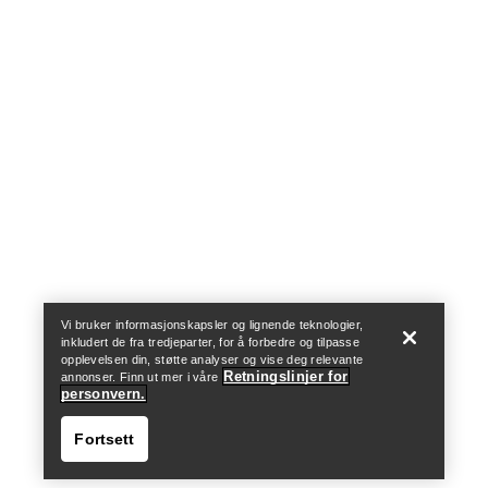
Help
Vi bruker informasjonskapsler og lignende teknologier,
inkludert de fra tredjeparter, for å forbedre og tilpasse
opplevelsen din, støtte analyser og vise deg relevante
Retningslinjer for
annonser. Finn ut mer i våre
personvern.
Fortsett