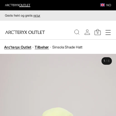
NO
Gratis frakt og gratis
retur
0
Arc'teryx Outlet
Tilbehør
Sinsola Shade Hatt
DAMER
1
/
6
HERRER