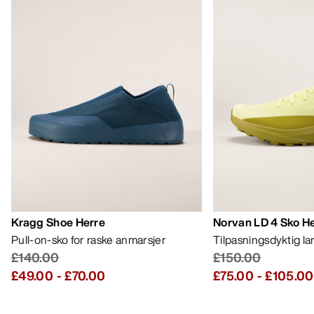
Kragg Shoe Herre
Norvan LD 4 Sko H
Pull-on-sko for raske anmarsjer
Tilpasningsdyktig l
£140.00
£150.00
£49.00
-
£70.00
£75.00
-
£105.00