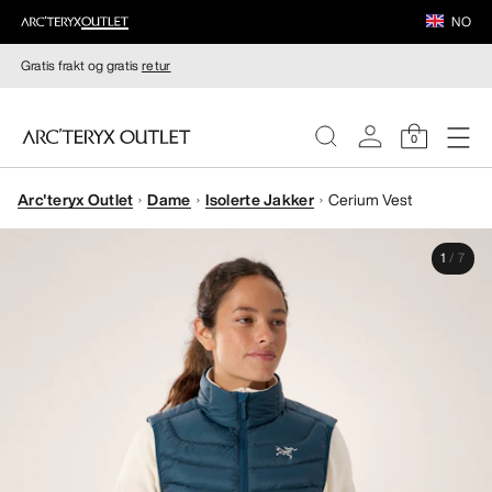
NO
Gratis frakt og gratis
retur
0
Arc'teryx Outlet
Dame
Isolerte Jakker
Cerium Vest
DAMER
1
/
7
HERRER