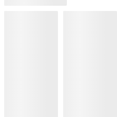
Kragg Shoe Herre
Norvan LD 4 Sko H
Pull-on-sko for raske anmarsjer
Tilpasningsdyktig l
£140.00
£150.00
£49.00
-
£70.00
£75.00
-
£105.00
HJELP
MIN KONTO
VASK OG REPARASJON