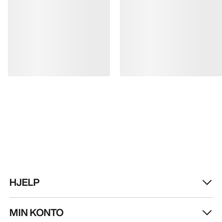
FÅ DIN UKELIGE DOSE AV EVENTYR
Bli oppdatert på produktslipp, eksklusive tilbud,
eventer og mer – rett til innboksen din.
NO
Hjelp