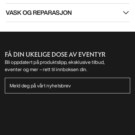
LAST NED APPEN VÅR
Android app
iOS App
FØLG OSS PÅ SOSIALE MEDIER
Informasjonskapsler
Vilkår for informasjonskapsler
Personvernerklæring
Betingelser og vilkår
Brukervilkår
Tilgjengelighet
Ikke selg mine personopplysninger
arcteryx.com
outlet.arcteryx.com
blog.arcteryx.com
leaf.arcteryx.com
https://resale.arcteryx.ca
Arc'teryx - an Amer Sports Brand