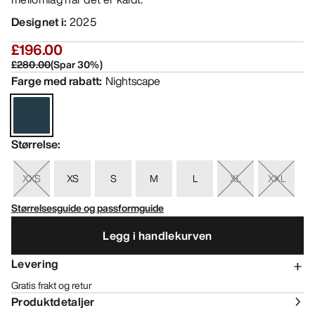
Designet i
:
2025
£196.00
£280.00
(
Spar
30
%)
Farge med rabatt
:
Nightscape
Størrelse
:
XXS
XS
S
M
L
XL
XXL
Størrelsesguide og passformguide
Legg i handlekurven
Levering
Gratis frakt og retur
Produktdetaljer