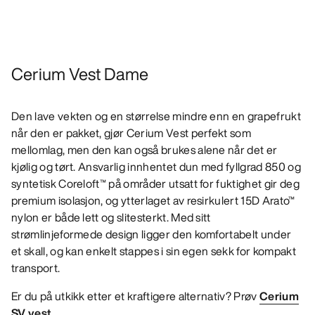
Cerium Vest Dame
Den lave vekten og en størrelse mindre enn en grapefrukt
når den er pakket, gjør Cerium Vest perfekt som
mellomlag, men den kan også brukes alene når det er
kjølig og tørt. Ansvarlig innhentet dun med fyllgrad 850 og
syntetisk Coreloft™ på områder utsatt for fuktighet gir deg
premium isolasjon, og ytterlaget av resirkulert 15D Arato™
nylon er både lett og slitesterkt. Med sitt
strømlinjeformede design ligger den komfortabelt under
et skall, og kan enkelt stappes i sin egen sekk for kompakt
transport.
Er du på utkikk etter et kraftigere alternativ? Prøv
Cerium
SV vest
.