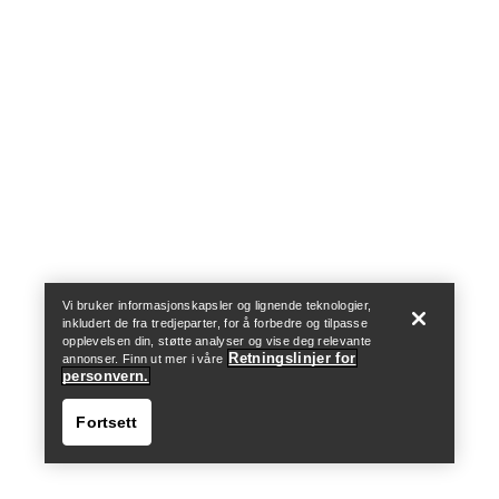
Help
Vi bruker informasjonskapsler og lignende teknologier,
inkludert de fra tredjeparter, for å forbedre og tilpasse
opplevelsen din, støtte analyser og vise deg relevante
Retningslinjer for
annonser. Finn ut mer i våre
personvern.
Fortsett