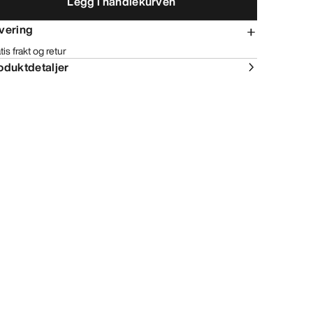
Legg i handlekurven
vering
tis frakt og retur
oduktdetaljer