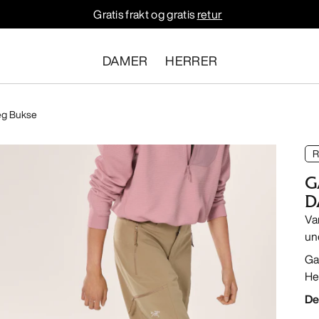
Gratis frakt og gratis
retur
DAMER
HERRER
eg Bukse
R
G
D
Va
un
Ga
He
De