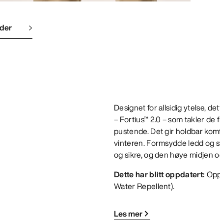
lder
Designet for allsidig ytelse, d
– Fortius™ 2.0 – som takler de 
pustende. Det gir holdbar komfo
vinteren. Formsydde ledd og s
og sikre, og den høye midjen og
Dette har blitt oppdatert:
Opp
Water Repellent).
Les mer