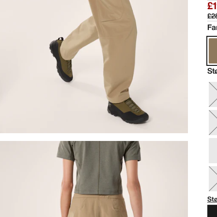
£
£2
Fa
St
St