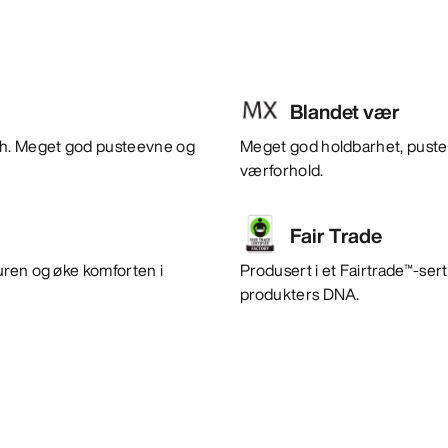
Blandet vær
tch. Meget god pusteevne og
Meget god holdbarhet, pusteev
værforhold.
Fair Trade
uren og øke komforten i
Produsert i et Fairtrade™-sert
produkters DNA.