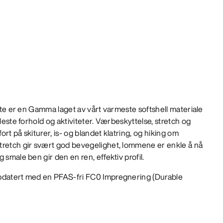
ette er en Gamma laget av vårt varmeste softshell materiale
fleste forhold og aktiviteter. Værbeskyttelse, stretch og
rt på skiturer, is- og blandet klatring, og hiking om
tretch gir svært god bevegelighet, lommene er enkle å nå
 smale ben gir den en ren, effektiv profil.
datert med en PFAS-fri FC0 Impregnering (Durable