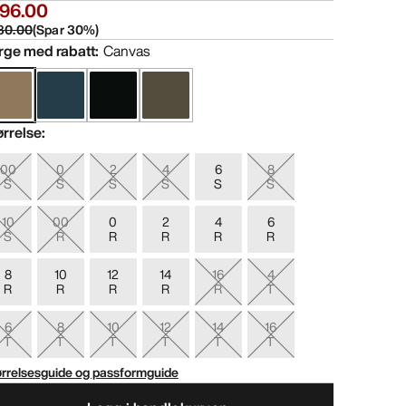
196.00
80.00
(
Spar
30
%)
rge med rabatt
:
Canvas
ørrelse
:
00
0
2
4
6
8
S
S
S
S
S
S
10
00
0
2
4
6
S
R
R
R
R
R
8
10
12
14
16
4
R
R
R
R
R
T
6
8
10
12
14
16
T
T
T
T
T
T
ørrelsesguide og passformguide