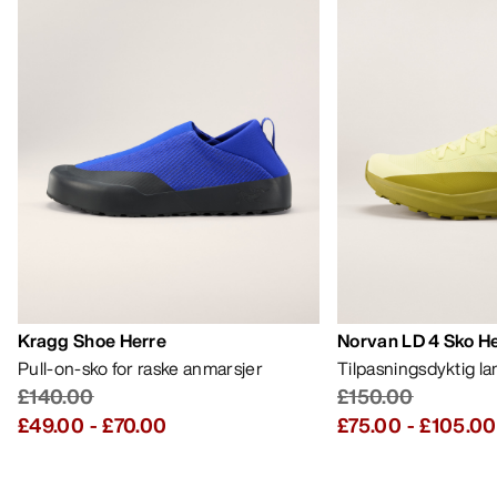
Kragg Shoe Herre
Norvan LD 4 Sko H
Pull-on-sko for raske anmarsjer
Tilpasningsdyktig l
£140.00
£150.00
£49.00
-
£70.00
£75.00
-
£105.00