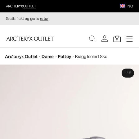
NO
Gratis frakt og gratis
retur
0
Arc'teryx Outlet
Dame
Fottøy
Kragg Isolert Sko
DAMER
1
/
5
HERRER