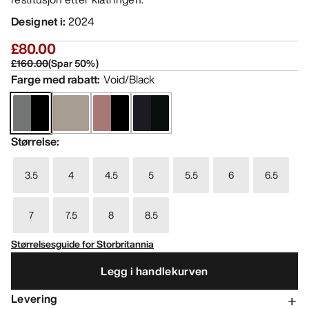
Designet i
:
2024
£80.00
£160.00
(
Spar
50
%)
Farge med rabatt
:
Void/Black
Størrelse
:
3.5
4
4.5
5
5.5
6
6.5
7
7.5
8
8.5
Størrelsesguide for Storbritannia
Legg i handlekurven
Levering