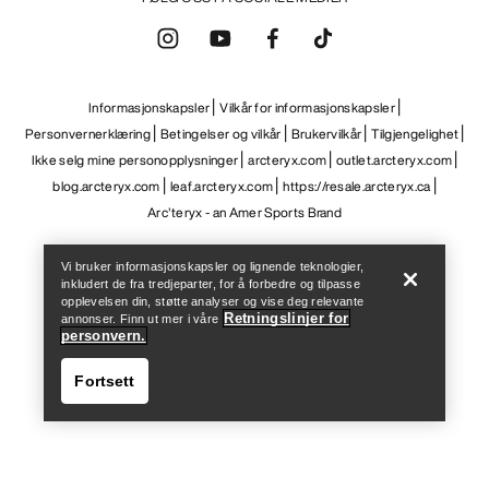
Informasjonskapsler
Vilkår for informasjonskapsler
Personvernerklæring
Betingelser og vilkår
Brukervilkår
Tilgjengelighet
Ikke selg mine personopplysninger
arcteryx.com
outlet.arcteryx.com
blog.arcteryx.com
leaf.arcteryx.com
https://resale.arcteryx.ca
Help
Arc'teryx - an Amer Sports Brand
Vi bruker informasjonskapsler og lignende teknologier,
inkludert de fra tredjeparter, for å forbedre og tilpasse
opplevelsen din, støtte analyser og vise deg relevante
Retningslinjer for
annonser. Finn ut mer i våre
personvern.
Fortsett