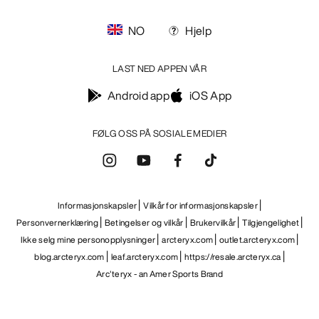
NO
Hjelp
LAST NED APPEN VÅR
Android app
iOS App
FØLG OSS PÅ SOSIALE MEDIER
Informasjonskapsler
Vilkår for informasjonskapsler
Personvernerklæring
Betingelser og vilkår
Brukervilkår
Tilgjengelighet
Ikke selg mine personopplysninger
arcteryx.com
outlet.arcteryx.com
blog.arcteryx.com
leaf.arcteryx.com
https://resale.arcteryx.ca
Arc'teryx - an Amer Sports Brand