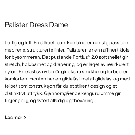
Palister Dress Dame
Luftig og lett. En silhuett som kombinerer romslig passform
med rene, strukturerte linjer. Palisteren er en raffinert kjole
for bysommeren. Det pustende Fortius™ 2.0 softshellet gir
stretch, holdbarhet og drapering, og er laget av resirkulert
nylon. En elastisk nylonfôr gir ekstra struktur og forbedrer
komforten. Fronten har en glidelås i metall glidelås, og med
teipet sømkonstruksjon får du et stilrent design og et
distinktivt uttrykk. Gjennomgående kengurulomme gir
tilgjengelig, og svært allsidig oppbevaring.
Les mer