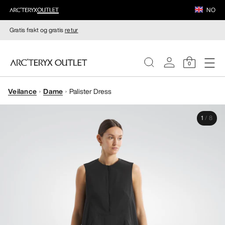
NO
Gratis frakt og gratis
retur
0
Veilance
Dame
Palister Dress
DAMER
1
/
8
HERRER