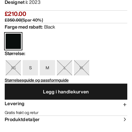
Designet i
:
2023
£210.00
£350.00
(
Spar
40
%)
Farge med rabatt
:
Black
Størrelse
:
XS
S
M
L
XL
Størrelsesguide og passformguide
Legg i handlekurven
Levering
Gratis frakt og retur
Produktdetaljer