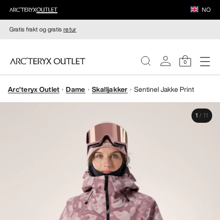
NO
Gratis frakt og gratis
retur
0
Arc'teryx Outlet
Dame
Skalljakker
Sentinel Jakke Print
DAMER
1
/
11
HERRER