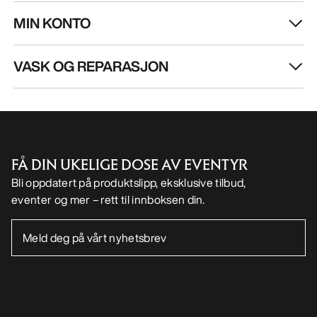
£140.00
£150.00
£49.00
-
£70.00
£75.00
-
£105.00
HJELP
MIN KONTO
VASK OG REPARASJON