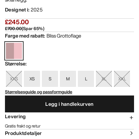
Designet i
:
2025
£245.00
£700.00
(
Spar
65
%)
Farge med rabatt
:
Bliss Grottoflage
Størrelse
:
XXS
XS
S
M
L
XL
XXL
Størrelsesguide og passformguide
Legg i handlekurven
Levering
Gratis frakt og retur
Produktdetaljer