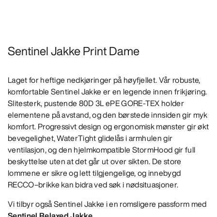
Sentinel Jakke Print Dame
Laget for heftige nedkjøringer på høyfjellet. Vår robuste,
komfortable Sentinel Jakke er en legende innen frikjøring.
Slitesterk, pustende 80D 3L ePE GORE-TEX holder
elementene på avstand, og den børstede innsiden gir myk
komfort. Progressivt design og ergonomisk mønster gir økt
bevegelighet, WaterTight glidelås i armhulen gir
ventilasjon, og den hjelmkompatible StormHood gir full
beskyttelse uten at det går ut over sikten. De store
lommene er sikre og lett tilgjengelige, og innebygd
RECCO–brikke kan bidra ved søk i nødsituasjoner.
Vi tilbyr også Sentinel Jakke i en romsligere passform med
Sentinel Relaxed Jakke
.