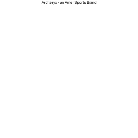
LAST NED APPEN VÅR
Android app
iOS App
FØLG OSS PÅ SOSIALE MEDIER
Informasjonskapsler
Vilkår for informasjonskapsler
Personvernerklæring
Betingelser og vilkår
Brukervilkår
Tilgjengelighet
Ikke selg mine personopplysninger
arcteryx.com
outlet.arcteryx.com
blog.arcteryx.com
leaf.arcteryx.com
https://resale.arcteryx.ca
Arc'teryx - an Amer Sports Brand