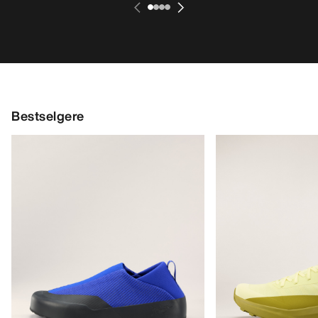
Sentinel Jakke Dame
Rush jakke Dame
Slitesterkt GORE-TEX ePE skall for
En slitesterk damejak
frikjøring
£750.00
£700.00
£450.00
£350.00
-
£420.00