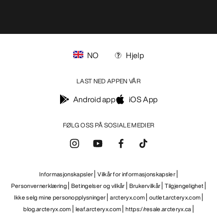
FÅ DIN UKELIGE DOSE AV EVENTYR
Bli oppdatert på produktslipp, eksklusive tilbud,
eventer og mer – rett til innboksen din.
NO
Hjelp