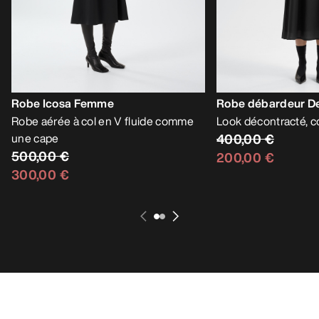
Robe Icosa Femme
Robe débardeur 
Robe aérée à col en V fluide comme
Look décontracté, co
une cape
400,00 €
500,00 €
200,00 €
300,00 €