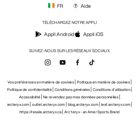
FR
Aide
TÉLÉCHARGEZ NOTRE APPLI
Appli Android
Appli iOS
SUIVEZ-NOUS SUR LES RÉSEAUX SOCIAUX
Vos préférences en matière de cookies
Politique en matière de cookies
Politique de confidentialité
Conditions générales
Conditions d’utilisation
Accessibilité
Ne revendez pas mes données personnelles
arcteryx.com
outlet.arcteryx.com
blog.arcteryx.com
leaf.arcteryx.com
https://resale.arcteryx.ca
Arc'teryx - an Amer Sports Brand