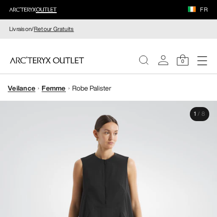
FR
Livraison/
Retour Gratuits
0
Veilance
Femme
Robe Palister
FEMME
1
/
8
HOMME