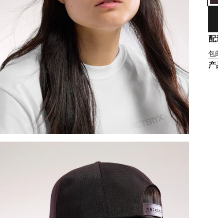
配
包
产