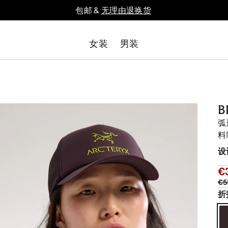
包邮 &
无理由退换货
女装
男装
B
弧
料
设
€
€5
折