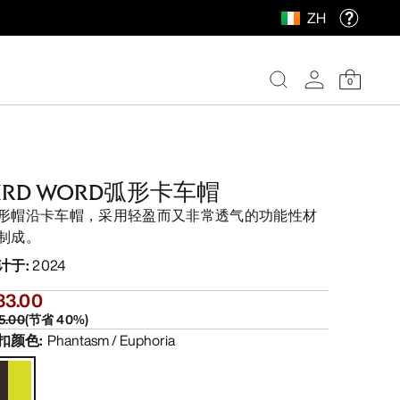
ZH
0
IRD WORD弧形卡车帽
形帽沿卡车帽，采用轻盈而又非常透气的功能性材
制成。
计于
:
2024
33.00
5.00
(
节省
40
%)
扣颜色
:
Phantasm / Euphoria