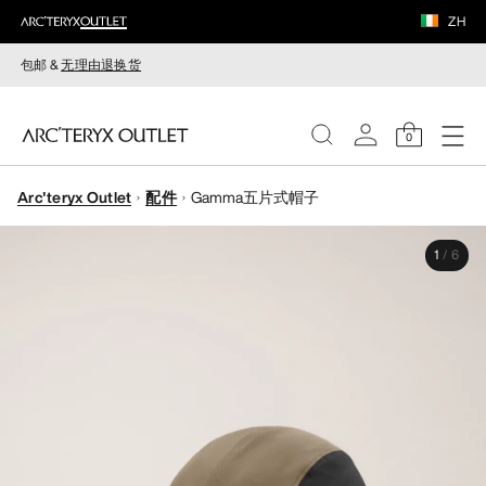
ZH
包邮 &
无理由退换货
0
Arc'teryx Outlet
配件
Gamma五片式帽子
女装
1
/
6
男装