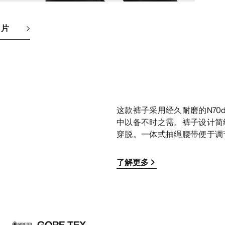
图片
这款裤子采用经久耐磨的N70d
中以备不时之需。裤子设计简约，
穿脱。一体式抽绳腰带便于调
了解更多
GORE-TEX