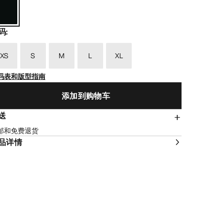
码
:
XS
S
M
L
XL
码表和版型指南
添加到购物车
送
邮和免费退货
品详情