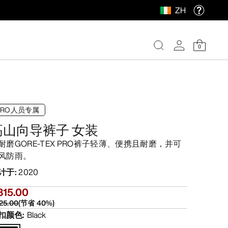
ZH
0
PRO人员专属
高山向导裤子 女装
耐磨GORE-TEX PRO裤子轻薄、便携且耐磨，并可
风防雨。
计于
:
2020
315.00
25.00
(
节省
40
%)
扣颜色
:
Black