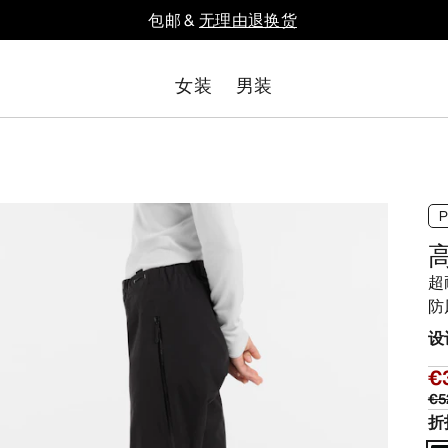
包邮 &
无理由退换货
女装
男装
超
防
设
€
€5
折