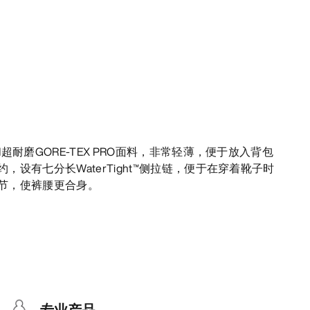
超耐磨GORE-TEX PRO面料，非常轻薄，便于放入背包
设有七分长WaterTight™侧拉链，便于在穿着靴子时
节，使裤腰更合身。
专业产品