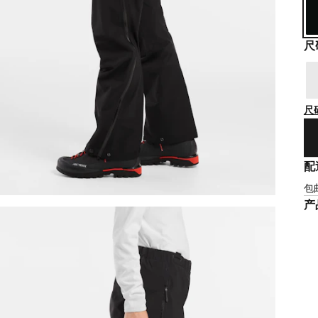
尺
尺
配
包
产