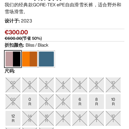
我们的经典款GORE-TEX ePE自由滑雪长裤，适合野外和
雪场滑雪。
设计于
:
2023
€300.00
€600.00
(
节省
50
%)
折扣颜色
:
Bliss / Black
尺码
:
00
0
2
4
6
8
10
S
S
S
S
S
S
S
00
0
2
4
6
8
10
R
R
R
R
R
R
R
12
14
16
4
6
8
10
R
R
R
T
T
T
T