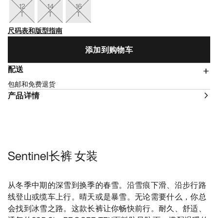
12
14
16
T
T
T
尺码表和版型指南
添加到购物车
配送
包邮和免费退货
产品详情
Sentinel长裤 女装
从冬季中期的深雪到换季的春雪。沿雪痕下滑、沿步行路
线登山或缆车上行。晴天或是暴雪。无论需要什么，你总
会找到冰雪之路。这款长裤让你畅快前行。耐久、舒适、