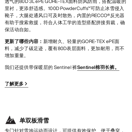
透气的80D 3L ePE GORE-TEX面料防风防雨，搭配温暖的
里衬，更添舒适感。100D PowderCuffs™可防止冰雪侵入
靴子，大腿处通风口可及时散热，内置的RECCO®反光器
有助于搜索救援，符合人体工学的造型搭配拼接剪裁，确
保活动自如。
更新了哪些内容：
新增耐久、轻量的GORE-TEX ePE面
料，减少了碳足迹，覆有80D表层面料，更加耐用，而不
增加重量。
我们还提供带保暖层的 Sentinel 裤
Sentinel棉羽长裤。
了解更多
单双板滑雪
专门针对雪地运动而设计，可提供有效保护、便于叠穿，