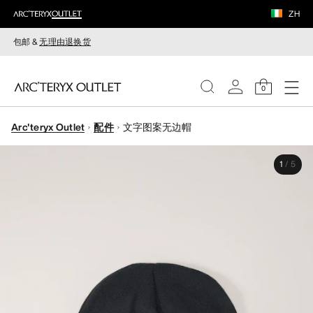
ZH
包邮 &
无理由退换货
0
Arc'teryx Outlet
配件
文字图案无边帽
女装
1
/
5
男装