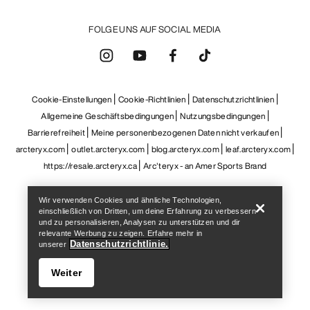
FOLGE UNS AUF SOCIAL MEDIA
Cookie-Einstellungen
Cookie-Richtlinien
Datenschutzrichtlinien
Allgemeine Geschäftsbedingungen
Nutzungsbedingungen
Barrierefreiheit
Meine personenbezogenen Daten nicht verkaufen
arcteryx.com
outlet.arcteryx.com
blog.arcteryx.com
leaf.arcteryx.com
Help
https://resale.arcteryx.ca
Arc'teryx - an Amer Sports Brand
Wir verwenden Cookies und ähnliche Technologien,
einschließlich von Dritten, um deine Erfahrung zu verbessern
und zu personalisieren, Analysen zu unterstützen und dir
relevante Werbung zu zeigen. Erfahre mehr in
Datenschutzrichtlinie.
unserer
Weiter