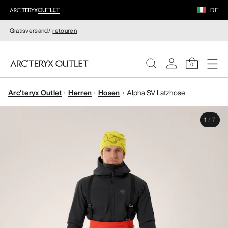
DE
Gratisversand/-
retouren
0
Arc'teryx Outlet
Herren
Hosen
Alpha SV Latzhose
DAMEN
1
/
7
HERREN