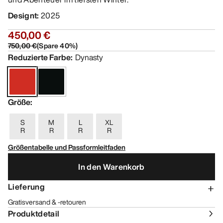
Designt
:
2025
450,00 €
750,00 €
(
Spare
40
%)
Reduzierte Farbe
:
Dynasty
Größe
:
S
M
L
XL
R
R
R
R
Größentabelle und Passformleitfaden
In den Warenkorb
Lieferung
Gratisversand & -retouren
Produktdetail