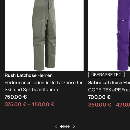
ÜBERARBEITET
Rush Latzhose Herren
Performance-orientierte Latzhose für
Sabre Latzhose He
Ski- und Splitboardtouren
GORE-TEX ePE Free
750,00 €
700,00 €
375,00 €
-
450,00 €
350,00 €
-
420,