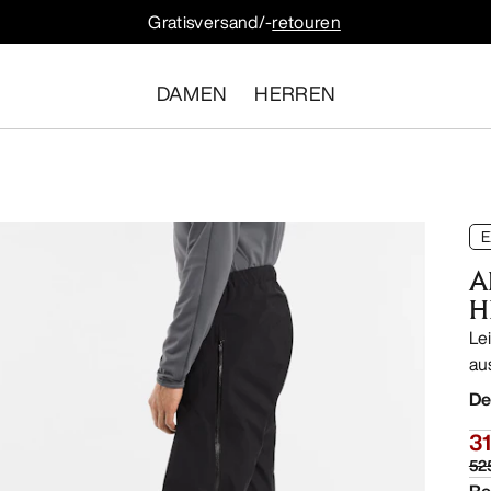
Gratisversand/-
retouren
DAMEN
HERREN
E
A
H
Le
au
De
31
52