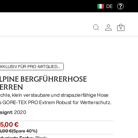
DE
0
XKLUSIV FÜR PRO-MITGLIED...
LPINE BERGFÜHRERHOSE
ERREN
ichte, klein verstaubare und strapazierfähige Hose
s GORE-TEX PRO Extrem Robust für Wetterschutz.
signt
:
2020
5,00 €
5,00 €
(
Spare
40
%)