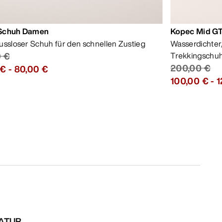
Schuh Damen
Kopec Mid G
ussloser Schuh für den schnellen Zustieg
Wasserdichter
0 €
Trekkingschu
200,00 €
 €
-
80,00 €
100,00 €
-
1
RATUR