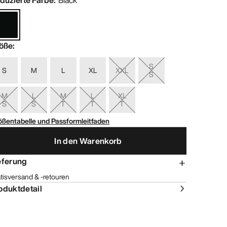
duzierte Farbe
:
Black
öße
:
S
S
M
L
XL
XXL
S
M
L
M
L
XL
S
S
T
T
T
ößentabelle und Passformleitfaden
In den Warenkorb
eferung
tisversand & -retouren
oduktdetail