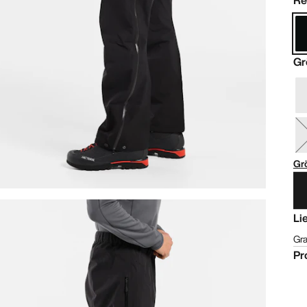
Re
Gr
Gr
Li
Gra
Pr