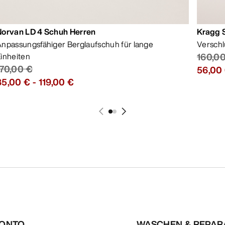
Norvan LD 4 Schuh Herren
Kragg 
npassungsfähiger Berglaufschuh für lange
Verschl
inheiten
160,0
170,00 €
56,00
85,00 €
-
119,00 €
KONTO
WASCHEN & REPA