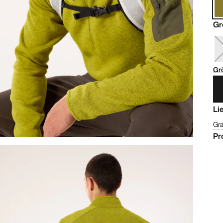
Gr
Gr
Li
Gra
Pr