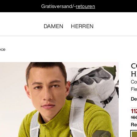
Gratisversand/-
retouren
DAMEN
HERREN
ece
C
H
Co
Fl
De
11
16
Re