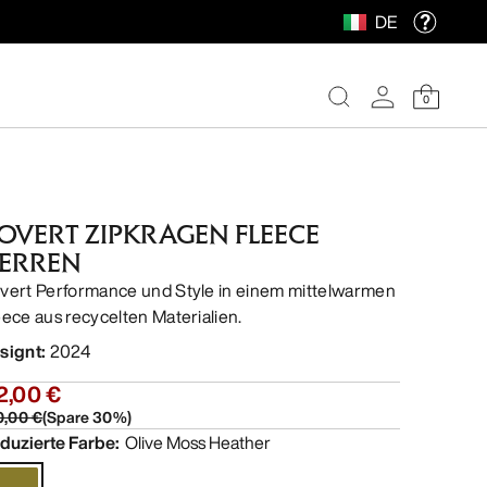
DE
0
OVERT ZIPKRAGEN FLEECE
ERREN
vert Performance und Style in einem mittelwarmen
eece aus recycelten Materialien.
signt
:
2024
2,00 €
0,00 €
(
Spare
30
%)
duzierte Farbe
:
Olive Moss Heather