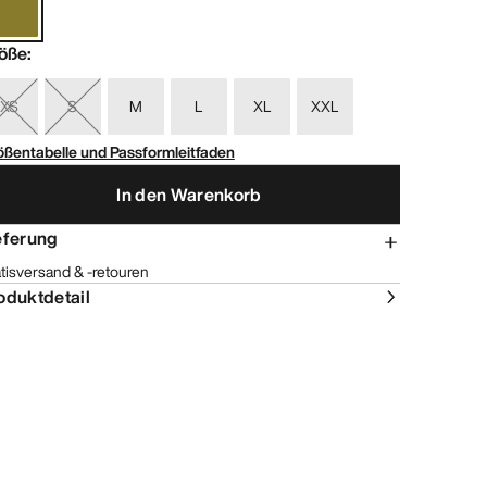
öße
:
XS
S
M
L
XL
XXL
ößentabelle und Passformleitfaden
In den Warenkorb
eferung
tisversand & -retouren
oduktdetail