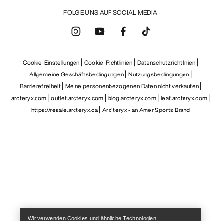
FOLGE UNS AUF SOCIAL MEDIA
Cookie-Einstellungen
Cookie-Richtlinien
Datenschutzrichtlinien
Allgemeine Geschäftsbedingungen
Nutzungsbedingungen
Barrierefreiheit
Meine personenbezogenen Daten nicht verkaufen
arcteryx.com
outlet.arcteryx.com
blog.arcteryx.com
leaf.arcteryx.com
https://resale.arcteryx.ca
Arc'teryx - an Amer Sports Brand
Help
Wir verwenden Cookies und ähnliche Technologien,