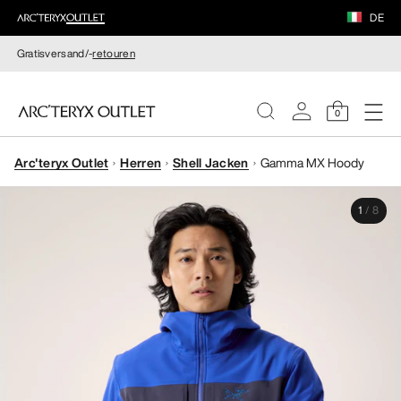
DE
Gratisversand/-
retouren
0
Arc'teryx Outlet
Herren
Shell Jacken
Gamma MX Hoody
DAMEN
1
/
8
HERREN