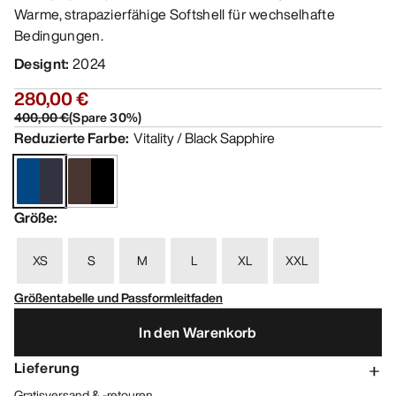
Warme, strapazierfähige Softshell für wechselhafte
Bedingungen.
Designt
:
2024
280,00 €
400,00 €
(
Spare
30
%)
Reduzierte Farbe
:
Vitality / Black Sapphire
Größe
:
XS
S
M
L
XL
XXL
Größentabelle und Passformleitfaden
In den Warenkorb
Lieferung
Gratisversand & -retouren