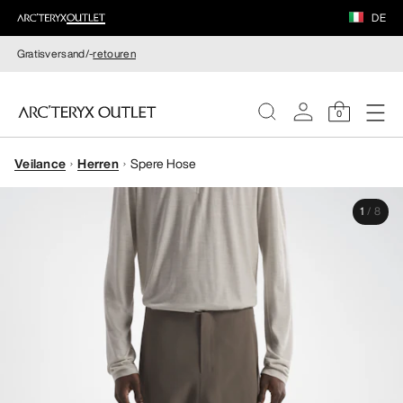
DE
Gratisversand/-
retouren
0
Veilance
Herren
Spere Hose
DAMEN
1
/
8
HERREN