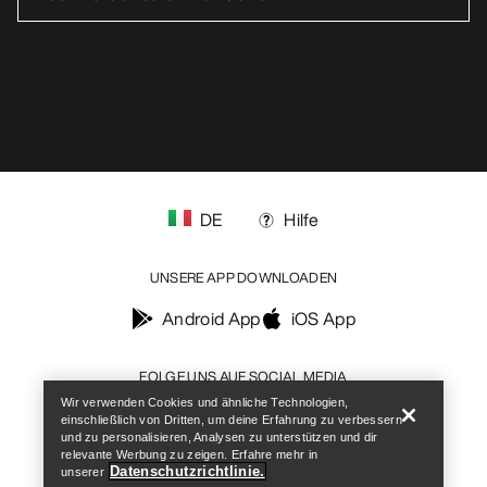
UNSERE APP DOWNLOADEN
Android App
iOS App
FOLGE UNS AUF SOCIAL MEDIA
Cookie-Einstellungen
Cookie-Richtlinien
Datenschutzrichtlinien
Allgemeine Geschäftsbedingungen
Nutzungsbedingungen
Barrierefreiheit
Meine personenbezogenen Daten nicht verkaufen
arcteryx.com
outlet.arcteryx.com
blog.arcteryx.com
leaf.arcteryx.com
Help
https://resale.arcteryx.ca
Arc'teryx - an Amer Sports Brand
Wir verwenden Cookies und ähnliche Technologien,
einschließlich von Dritten, um deine Erfahrung zu verbessern
und zu personalisieren, Analysen zu unterstützen und dir
relevante Werbung zu zeigen. Erfahre mehr in
Datenschutzrichtlinie.
unserer