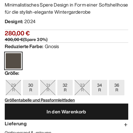
Minimalistisches Spere Design in Form einer Softshellhose
für die stylish-elegante Wintergarderobe
Designt
:
2024
280,00 €
400,00 €
(
Spare
30
%)
Reduzierte Farbe
:
Gnosis
Größe
:
29
30
31
32
33
34
36
R
R
R
R
R
R
R
Größentabelle und Passformleitfaden
In den Warenkorb
Lieferung
Gratisversand & -retouren