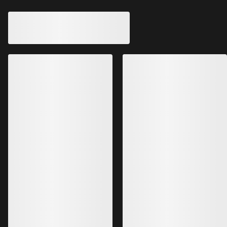
Gamma Hose Herren
Serratus Hose Her
Kletterhose aus Softshell fürs ganze
Technische Softshe
Jahr
Alpinklettern
200,00 €
240,00 €