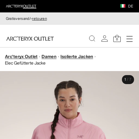
DE
Gratisversand/-
retouren
0
Arc'teryx Outlet
Damen
Isolierte Jacken
DAMEN
Elec Gefütterte Jacke
HERREN
1
/
7