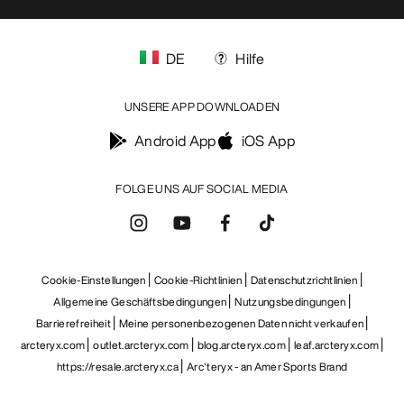
DE
Hilfe
UNSERE APP DOWNLOADEN
Android App
iOS App
FOLGE UNS AUF SOCIAL MEDIA
Cookie-Einstellungen
Cookie-Richtlinien
Datenschutzrichtlinien
Allgemeine Geschäftsbedingungen
Nutzungsbedingungen
Barrierefreiheit
Meine personenbezogenen Daten nicht verkaufen
arcteryx.com
outlet.arcteryx.com
blog.arcteryx.com
leaf.arcteryx.com
https://resale.arcteryx.ca
Arc'teryx - an Amer Sports Brand