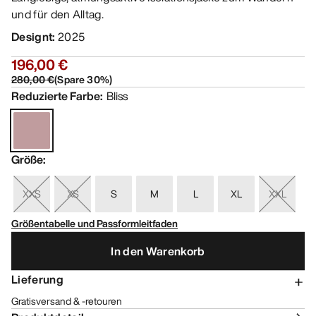
und für den Alltag.
Designt
:
2025
196,00 €
280,00 €
(
Spare
30
%)
Reduzierte Farbe
:
Bliss
Größe
:
XXS
XS
S
M
L
XL
XXL
Größentabelle und Passformleitfaden
In den Warenkorb
Lieferung
Gratisversand & -retouren