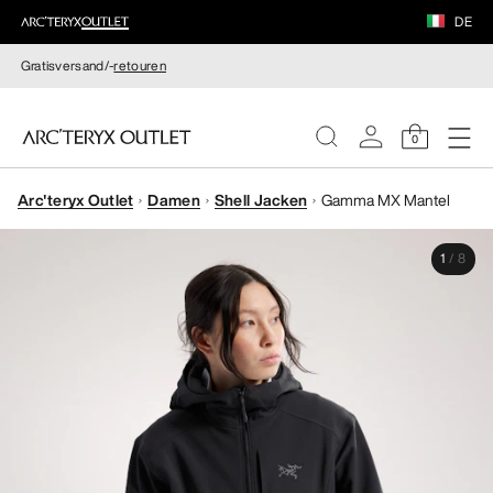
DE
Gratisversand/-
retouren
0
Arc'teryx Outlet
Damen
Shell Jacken
Gamma MX Mantel
DAMEN
1
/
8
HERREN