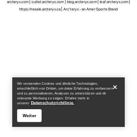
arcteryx.com
outlet.arcteryx.com
blog.arcteryx.com
leaf.arcteryx.com
https://resale.arcteryx.ca
Arc'teryx - an Amer Sports Brand
Help
Wir verwenden Cookies und ähnliche Technologien,
einschließlich von Dritten, um deine Erfahrung zu verbessern
und zu personalisieren, Analysen zu unterstützen und dir
relevante Werbung zu zeigen. Erfahre mehr in
Datenschutzrichtlinie.
unserer
Weiter