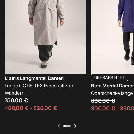
ÜBERARBEITET
Liatris Langmantel Damen
Lange GORE-TEX Hardshell zum
Beta Mantel Dame
Wandern
Oberschenkellange 
750,00 €
600,00 €
450,00 €
-
525,00 €
300,00 €
-
360,