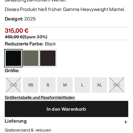
Dieses Produkt hieß früher Gamma Heavyweight Mantel.
Designt
:
2025
315,00 €
450,00 €
(
Spare
30
%)
Reduzierte Farbe
:
Black
Größe
:
XXS
XS
S
M
L
XL
XXL
Größentabelle und Passformleitfaden
In den Warenkorb
Lieferung
Gratisversand & -retouren