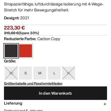
Strapazierfähige, luftdurchlässige Isolierung mit 4-Wege-
Stretch für mehr Bewegungsfreiheit.
Designt
:
2021
223,30 €
319,00 €
(
Spare
30
%)
Reduzierte Farbe
:
Carbon Copy
Größe
:
XS
S
M
L
XL
Größentabelle und Passformleitfaden
In den Warenkorb
Lieferung
Gratisversand & -retouren