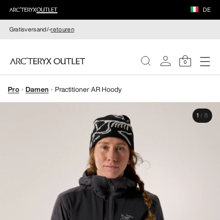
DE
Gratisversand/-
retouren
0
Pro
Damen
Practitioner AR Hoody
DAMEN
1
/
8
HERREN