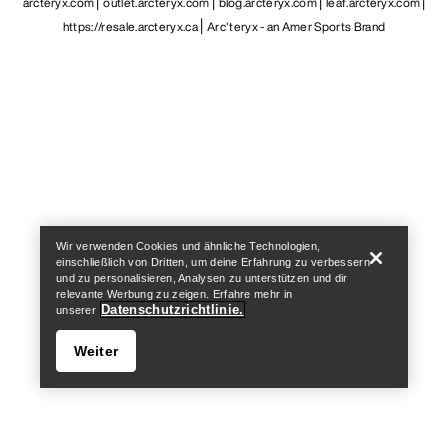
arcteryx.com
outlet.arcteryx.com
blog.arcteryx.com
leaf.arcteryx.com
https://resale.arcteryx.ca
Arc'teryx - an Amer Sports Brand
Help
Wir verwenden Cookies und ähnliche Technologien,
einschließlich von Dritten, um deine Erfahrung zu verbessern
und zu personalisieren, Analysen zu unterstützen und dir
relevante Werbung zu zeigen. Erfahre mehr in
Datenschutzrichtlinie.
unserer
Weiter