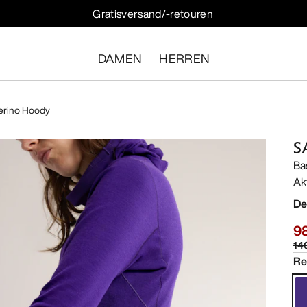
Gratisversand/-
retouren
DAMEN
HERREN
erino Hoody
S
Ba
Ak
De
9
14
Re