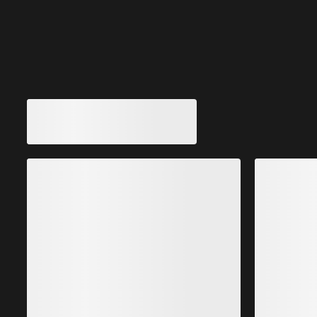
Das könnte dir auch gefallen
Hallam Merino Hoody Damen
Nahtloser 3-D-Strick Midlayer aus Merinomix
W
220,00 €
154,00 €