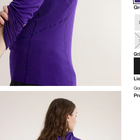
Gr
Gr
Li
Gra
Pr