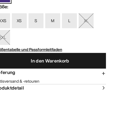
öße
:
XXS
XS
S
M
L
XL
XXL
ößentabelle und Passformleitfaden
In den Warenkorb
eferung
tisversand & -retouren
oduktdetail