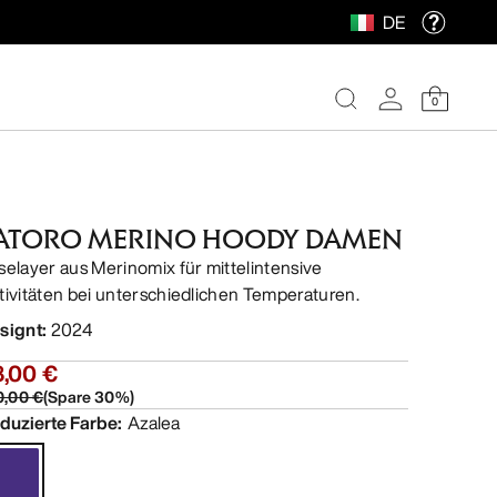
DE
0
ATORO MERINO HOODY DAMEN
selayer aus Merinomix für mittelintensive
tivitäten bei unterschiedlichen Temperaturen.
signt
:
2024
8,00 €
0,00 €
(
Spare
30
%)
duzierte Farbe
:
Azalea