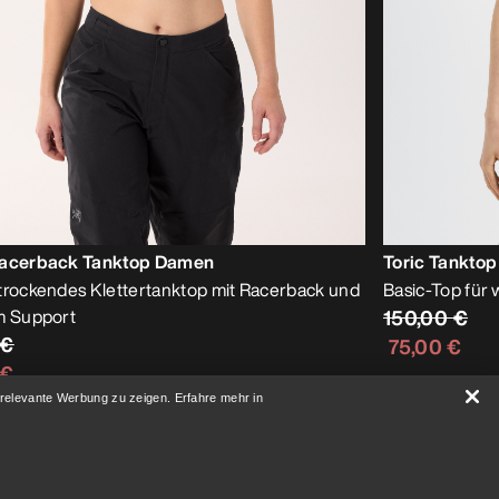
Racerback Tanktop Damen
Toric Tankto
trockendes Klettertanktop mit Racerback und
Basic-Top für
m Support
150,00 €
 €
75,00 €
 €
 relevante Werbung zu zeigen. Erfahre mehr in