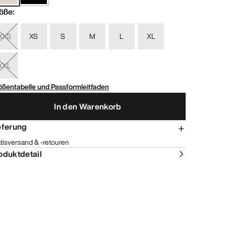
öße
:
XXS
XS
S
M
L
XL
XXL
ößentabelle und Passformleitfaden
In den Warenkorb
eferung
tisversand & -retouren
oduktdetail