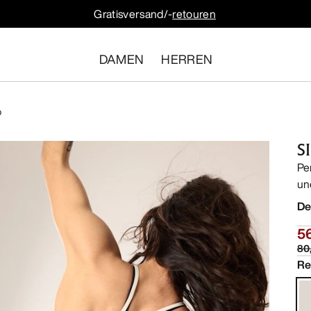
Gratisversand/-
retouren
DAMEN
HERREN
p
S
Pe
un
De
5
80
Re