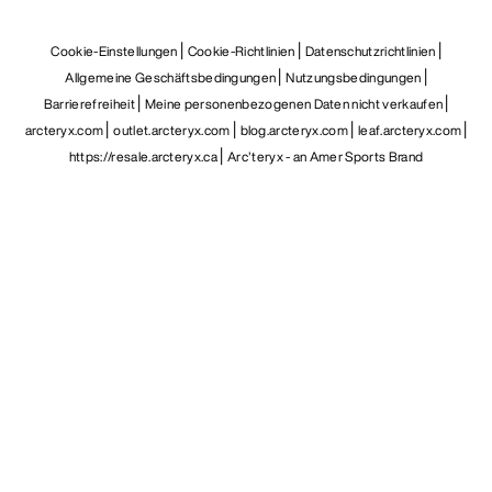
Cookie-Einstellungen
Cookie-Richtlinien
Datenschutzrichtlinien
Allgemeine Geschäftsbedingungen
Nutzungsbedingungen
Barrierefreiheit
Meine personenbezogenen Daten nicht verkaufen
arcteryx.com
outlet.arcteryx.com
blog.arcteryx.com
leaf.arcteryx.com
https://resale.arcteryx.ca
Arc'teryx - an Amer Sports Brand