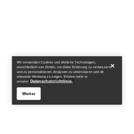
Help
Wir verwenden Cookies und ähnliche Technologien,
einschließlich von Dritten, um deine Erfahrung zu verbessern
und zu personalisieren, Analysen zu unterstützen und dir
relevante Werbung zu zeigen. Erfahre mehr in
Datenschutzrichtlinie.
unserer
Weiter