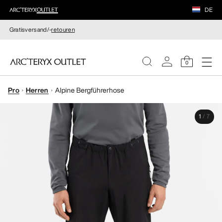
DE
Gratisversand/-
retouren
0
Pro
Herren
Alpine Bergführerhose
DAMEN
1
/
7
HERREN