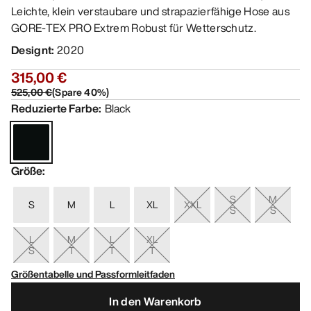
Leichte, klein verstaubare und strapazierfähige Hose aus
GORE-TEX PRO Extrem Robust für Wetterschutz.
Designt
:
2020
315,00 €
525,00 €
(
Spare
40
%)
Reduzierte Farbe
:
Black
Größe
:
S
M
S
M
L
XL
XXL
S
S
L
M
L
XL
S
T
T
T
Größentabelle und Passformleitfaden
In den Warenkorb