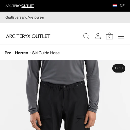
DE
Gratisversand/-
retouren
0
Pro
Herren
Ski Guide Hose
DAMEN
1
/
10
HERREN