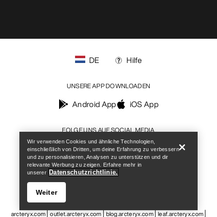
DE
Hilfe
UNSERE APP DOWNLOADEN
Android App
iOS App
Help
FOLGE UNS AUF SOCIAL MEDIA
Wir verwenden Cookies und ähnliche Technologien,
einschließlich von Dritten, um deine Erfahrung zu verbessern
und zu personalisieren, Analysen zu unterstützen und dir
relevante Werbung zu zeigen. Erfahre mehr in
Datenschutzrichtlinie.
unserer
Cookie-Einstellungen
Cookie-Richtlinien
Datenschutzrichtlinien
Allgemeine Geschäftsbedingungen
Nutzungsbedingungen
Weiter
Barrierefreiheit
Meine personenbezogenen Daten nicht verkaufen
arcteryx.com
outlet.arcteryx.com
blog.arcteryx.com
leaf.arcteryx.com